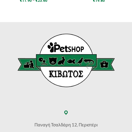
–
€
11.90
€
23.60
€
19.80
range:
€11.90
through
€23.60
Παναγή Τσαλδάρη 12, Περιστέρι