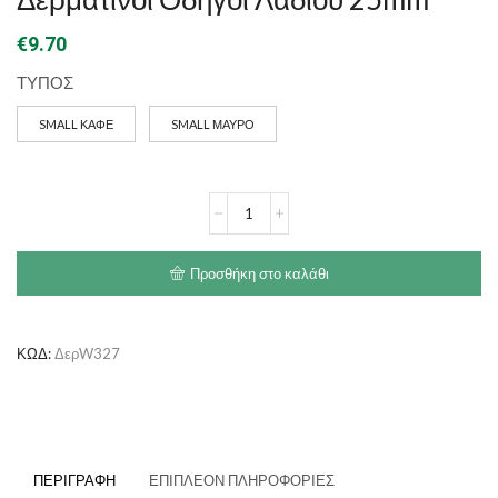
€
9.70
ΤΥΠΟΣ
SMALL ΚΑΦΕ
SMALL ΜΑΥΡΟ
Δερμάτινοι
Οδηγοί
Λαδιού
25mm
Προσθήκη στο καλάθι
ποσότητα
ΚΩΔ:
ΔερW327
ΠΕΡΙΓΡΑΦΉ
ΕΠΙΠΛΈΟΝ ΠΛΗΡΟΦΟΡΊΕΣ