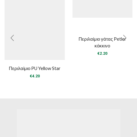
Περιλαίμιο γάτας Petler
κόκκινο
€
2.20
Περιλαίμιο PU Yellow Star
€
4.20