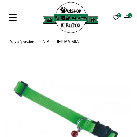
0
0
Αρχική σελίδα
ΓΑΤΑ
ΠΕΡΙΛΑΙΜΙΑ