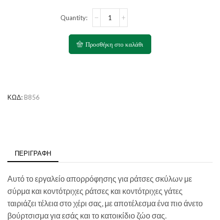
CAMON
Shedding
Brush
with
Προσθήκη στο καλάθι
Soft
Handle
ποσότητα
ΚΩΔ:
B856
ΠΕΡΙΓΡΑΦΉ
Αυτό το εργαλείο απορρόφησης για ράτσες σκύλων με
σύρμα και κοντότριχες ράτσες και κοντότριχες γάτες
ταιριάζει τέλεια στο χέρι σας, με αποτέλεσμα ένα πιο άνετο
βούρτσισμα για εσάς και το κατοικίδιο ζώο σας.