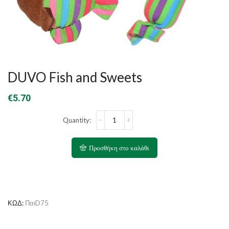
DUVO Fish and Sweets
€
5.70
DUVO
Fish
and
Sweets
Προσθήκη στο καλάθι
ποσότητα
ΚΩΔ:
ΠαιD75