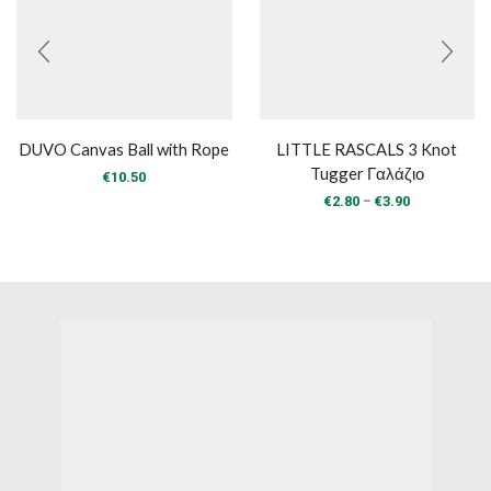
DUVO Canvas Ball with Rope
LITTLE RASCALS 3 Knot
Tugger Γαλάζιο
€
10.50
Price
–
€
2.80
€
3.90
range:
€2.80
through
€3.90