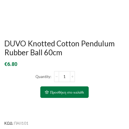
DUVO Knotted Cotton Pendulum
Rubber Ball 60cm
€
6.80
DUVO
Knotted
Cotton
Pendulum
Προσθήκη στο καλάθι
Rubber
Ball
60cm
ποσότητα
ΚΩΔ:
ΠΑΙI101