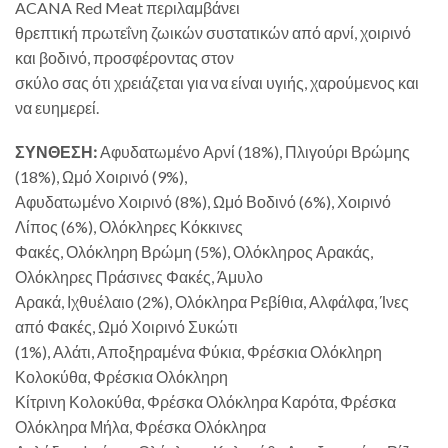
ACANA Red Meat περιλαμβάνει
θρεπτική πρωτεΐνη ζωικών συστατικών από αρνί, χοιρινό
και βοδινό, προσφέροντας στον
σκύλο σας ότι χρειάζεται για να είναι υγιής, χαρούμενος και
να ευημερεί.
ΣΥΝΘΕΣΗ:
Αφυδατωμένο Αρνί (18%), Πλιγούρι Βρώμης
(18%), Ωμό Χοιρινό (9%),
Αφυδατωμένο Χοιρινό (8%), Ωμό Βοδινό (6%), Χοιρινό
Λίπος (6%), Ολόκληρες Κόκκινες
Φακές, Ολόκληρη Βρώμη (5%), Ολόκληρος Αρακάς,
Ολόκληρες Πράσινες Φακές, Άμυλο
Αρακά, Ιχθυέλαιο (2%), Ολόκληρα Ρεβίθια, Αλφάλφα, Ίνες
από Φακές, Ωμό Χοιρινό Συκώτι
(1%), Αλάτι, Αποξηραμένα Φύκια, Φρέσκια Ολόκληρη
Κολοκύθα, Φρέσκια Ολόκληρη
Κίτρινη Κολοκύθα, Φρέσκα Ολόκληρα Καρότα, Φρέσκα
Ολόκληρα Μήλα, Φρέσκα Ολόκληρα