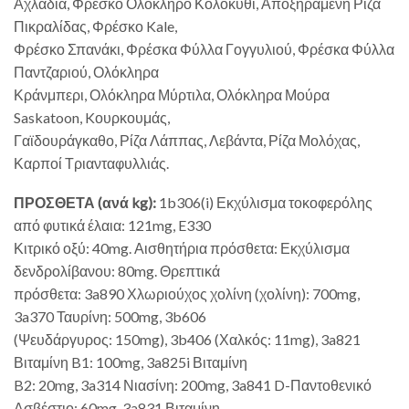
Αχλάδια, Φρέσκο Ολόκληρο Κολοκύθι, Αποξηραμένη Ρίζα
Πικραλίδας, Φρέσκο Kale,
Φρέσκο Σπανάκι, Φρέσκα Φύλλα Γογγυλιού, Φρέσκα Φύλλα
Παντζαριού, Ολόκληρα
Κράνμπερι, Ολόκληρα Μύρτιλα, Ολόκληρα Μούρα
Saskatoon, Kουρκουμάς,
Γαϊδουράγκαθο, Ρίζα Λάππας, Λεβάντα, Ρίζα Μολόχας,
Καρποί Τριανταφυλλιάς.
ΠΡΟΣΘΕΤΑ (ανά kg):
1b306(i) Εκχύλισμα τοκοφερόλης
από φυτικά έλαια: 121mg, E330
Κιτρικό οξύ: 40mg. Αισθητήρια πρόσθετα: Εκχύλισμα
δενδρολίβανου: 80mg. Θρεπτικά
πρόσθετα: 3a890 Χλωριούχος χολίνη (χολίνη): 700mg,
3a370 Ταυρίνη: 500mg, 3b606
(Ψευδάργυρος: 150mg), 3b406 (Χαλκός: 11mg), 3a821
Βιταμίνη B1: 100mg, 3a825i Βιταμίνη
B2: 20mg, 3a314 Νιασίνη: 200mg, 3a841 D-Παντοθενικό
Ασβέστιο: 60mg, 3a831 Βιταμίνη