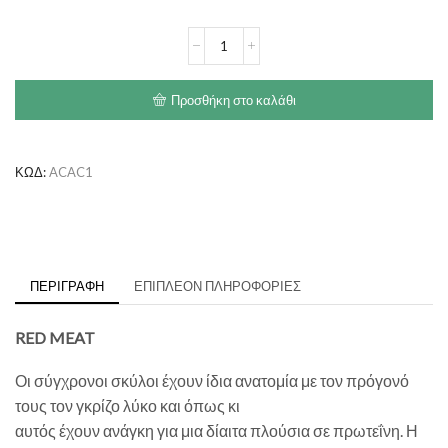
€105.90
ACANA
Red
Meat
ποσότητα
Προσθήκη στο καλάθι
ΚΩΔ:
ACAC1
ΠΕΡΙΓΡΑΦΉ
ΕΠΙΠΛΈΟΝ ΠΛΗΡΟΦΟΡΊΕΣ
RED MEAT
Οι σύγχρονοι σκύλοι έχουν ίδια ανατομία με τον πρόγονό
τους τον γκρίζο λύκο και όπως κι
αυτός έχουν ανάγκη για μια δίαιτα πλούσια σε πρωτεΐνη. Η