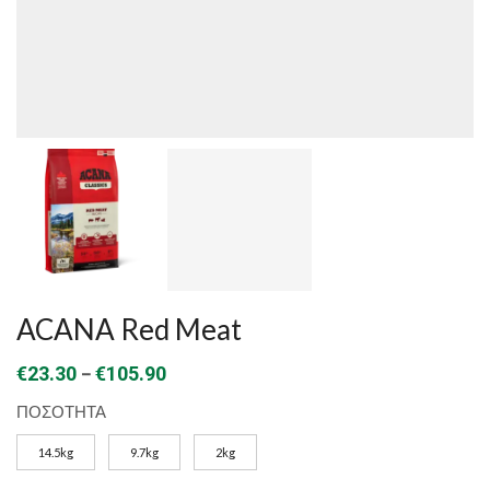
ACANA Red Meat
Price
–
€
23.30
€
105.90
range:
ΠΟΣΟΤΗΤΑ
€23.30
14.5kg
9.7kg
2kg
through