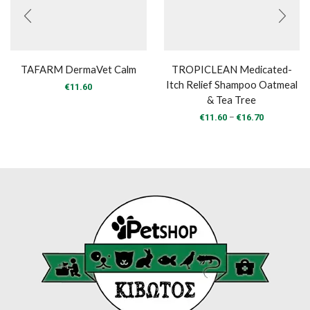
TAFARM DermaVet Calm
TROPICLEAN Medicated-
Itch Relief Shampoo Oatmeal
€
11.60
& Tea Tree
Price
–
€
11.60
€
16.70
range:
€11.60
through
€16.70