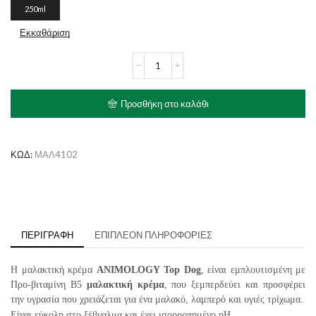
250ml
Εκκαθάριση
ANIMOLOGY
Top
Dog
Μαλακτική
Προσθήκη στο καλάθι
Κρέμα
ποσότητα
ΚΩΔ:
ΜΑΛ4102
ΠΕΡΙΓΡΑΦΉ
ΕΠΙΠΛΈΟΝ ΠΛΗΡΟΦΟΡΊΕΣ
Η μαλακτική κρέμα
ANIMOLOGY
Top
Dog
, είναι εμπλουτισμένη με
Προ-βιταμίνη Β5
μαλακτική κρέμα
, που ξεμπερδεύει και προσφέρει
την υγρασία που χρειάζεται για ένα μαλακό, λαμπερό και υγιές τρίχωμα.
Είναι εύκολη στο ξέβγαλμα και έχει ισορροπημένο pH.