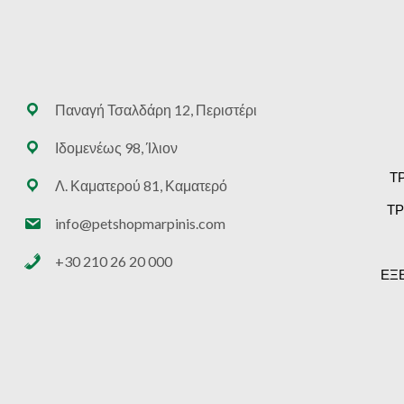
Παναγή Τσαλδάρη 12, Περιστέρι
Ιδομενέως 98, Ίλιον
Τ
Λ. Καματερού 81, Καματερό
ΤΡ
info@petshopmarpinis.com
+30 210 26 20 000
ΕΞ