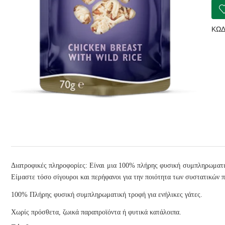
Κοτ
&
Ρύζι
ΚΩΔ
σε
Ζωμ
70g
ποσ
Διατροφικές πληροφορίες: Είναι μια 100% πλήρης φυσική συμπληρωματική
Είμαστε τόσο σίγουροι και περήφανοι για την ποιότητα των συστατικών π
100% Πλήρης φυσική συμπληρωματική τροφή για ενήλικες γάτες.
Χωρίς πρόσθετα, ζωικά παραπροϊόντα ή φυτικά κατάλοιπα.