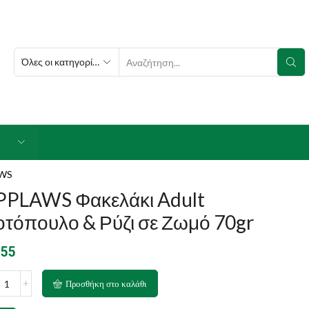
SEARCH
INPUT
WS
PPLAWS Φακελάκι Adult
οτόπουλο & Ρύζι σε Ζωμό 70gr
.55
PLAWS
Προσθήκη στο καλάθι
ελάκι
t