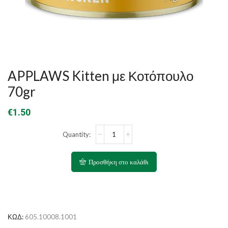
APPLAWS Kitten με Κοτόπουλο
70gr
€
1.50
APPLAWS
Kitten
με
Κοτόπουλο
Προσθήκη στο καλάθι
70gr
ποσότητα
ΚΩΔ:
605.10008.1001