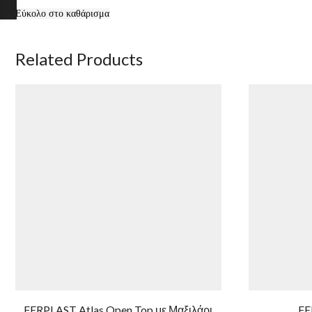
Εύκολο στο καθάρισμα
Related Products
FERPLAST Atlas Open Top με Μαξιλάρι
FE