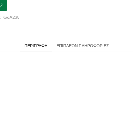
ότητα
:
ΚλοA238
ΠΕΡΙΓΡΑΦΉ
ΕΠΙΠΛΈΟΝ ΠΛΗΡΟΦΟΡΊΕΣ