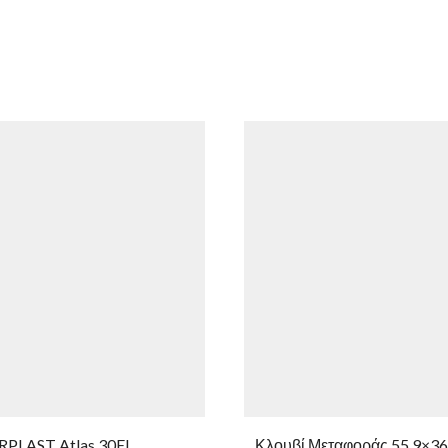
RPLAST Atlas 30EL
Κλουβί Μεταφοράς 55,9×36