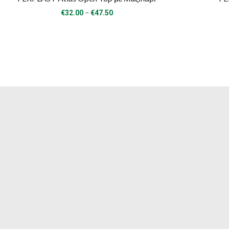
Price
–
€
32.00
€
47.50
range:
€32.00
through
€47.50