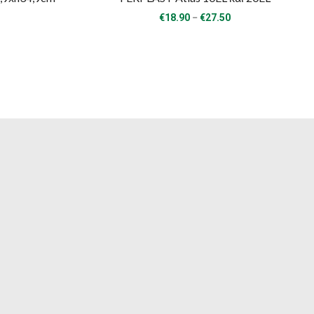
Price
–
€
18.90
€
27.50
range:
€18.90
through
€27.50