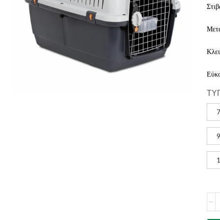
Στιβ
Μετα
Κλει
Εύκο
ΤΥ
7
9
1
Κλο
μετ
BR