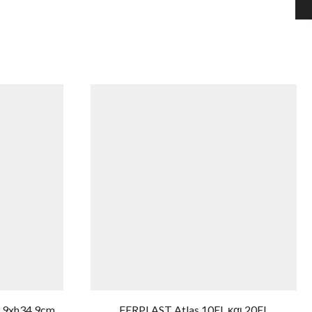
,9xh34,9cm
FERPLAST Atlas 10EL και 20EL