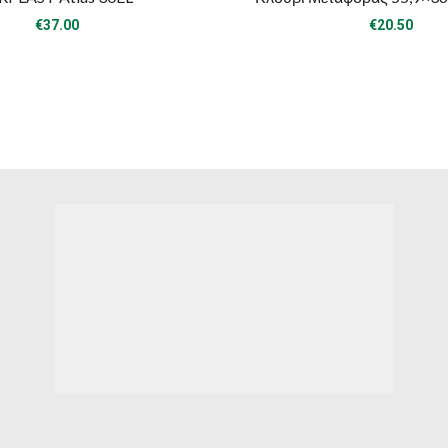
€
37.00
€
20.50