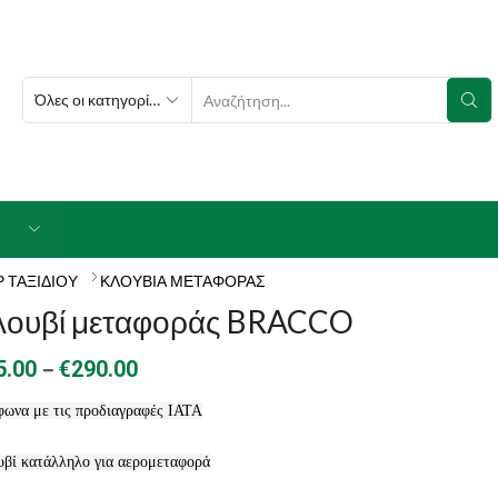
SEARCH
INPUT
 ΤΑΞΙΔΙΟΥ
ΚΛΟΥΒΙΑ ΜΕΤΑΦΟΡΑΣ
λουβί μεταφοράς BRACCO
Price
–
5.00
€
290.00
range:
ωνα με τις προδιαγραφές ΙΑΤΑ
€65.00
βί κατάλληλο για αερομεταφορά
through