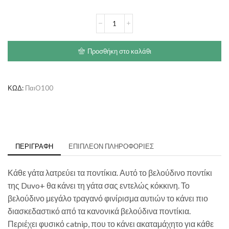
DUVO
Big
Ear
Mouse
Προσθήκη στο καλάθι
ποσότητα
ΚΩΔ:
ΠαιO100
ΠΕΡΙΓΡΑΦΉ
ΕΠΙΠΛΈΟΝ ΠΛΗΡΟΦΟΡΊΕΣ
Κάθε γάτα λατρεύει τα ποντίκια. Αυτό το βελούδινο ποντίκι
της Duvo+ θα κάνει τη γάτα σας εντελώς κόκκινη. Το
βελούδινο μεγάλο τραγανό φινίρισμα αυτιών το κάνει πιο
διασκεδαστικό από τα κανονικά βελούδινα ποντίκια.
Περιέχει φυσικό catnip, που το κάνει ακαταμάχητο για κάθε