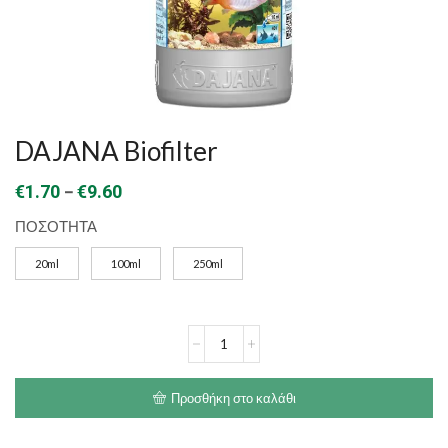
DAJANA Biofilter
Price
–
€
1.70
€
9.60
range:
ΠΟΣΟΤΗΤΑ
€1.70
20ml
100ml
250ml
through
€9.60
DAJANA
Biofilter
ποσότητα
Προσθήκη στο καλάθι