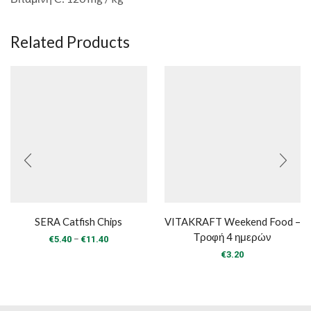
Related Products
SERA Catfish Chips
VITAKRAFT Weekend Food –
Τροφή 4 ημερών
Price
–
€
5.40
€
11.40
range:
€
3.20
€5.40
through
€11.40