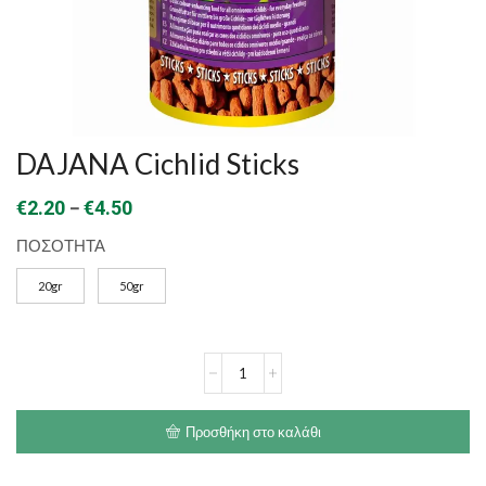
DAJANA Cichlid Sticks
Price
–
€
2.20
€
4.50
range:
ΠΟΣΟΤΗΤΑ
€2.20
20gr
50gr
through
€4.50
DAJANA
Cichlid
Sticks
ποσότητα
Προσθήκη στο καλάθι