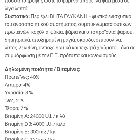
ποσότητα τροφής ώστε το ψάρι να μπορεί να φάει μέσα σε
λίγα λεπτά.
Συστατικά:
Περιέχει ΒΗΤΑ ΓΛΥΚΑΝΗ – φυσικό ενισχυτικό
του ανοσοποιητικού συστήματος, συμπυκνώματα φυτικών
πρωτεϊνών, κοχύλια, φύκια, ψάρια και υποπροϊόντα ψαριού,
δημητριακά, αποξηραμένη μαγιά, σκόρδο, σπιρουλίνα,
λίπος, λεκιθίνη, αντιοξειδωτικά και τεχνητά χρώματα – όλα σε
συμμόρφωση με την Ε.Ε. πρότυπα και κανονισμούς.
Δηλωμένη ποιότητα / Βιταμίνες:
Πρωτεΐνες: 40%
Λιπαρά: 4%
Υγρασία: 8 %
Ίνες: 2 %
Τέφρα: 7 %
Βιταμίνη Α: 24000 U.I. / κιλό
Βιταμίνη D3: 4000 U.I. / κιλό
Βιταμίνη Ε: 300 mg / kg
Βιταμίνη C: 120 mg / kg