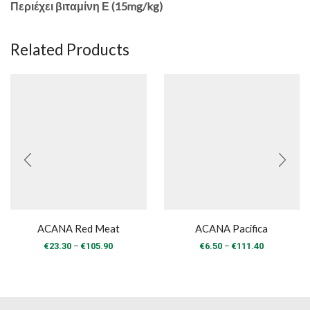
Περιέχει βιταμίνη Ε (15mg/kg)
Related Products
ACANA Red Meat
ACANA Pacifica
Price
Price
–
–
€
23.30
€
105.90
€
6.50
€
111.40
range:
range:
€23.30
€6.50
through
through
€105.90
€111.40