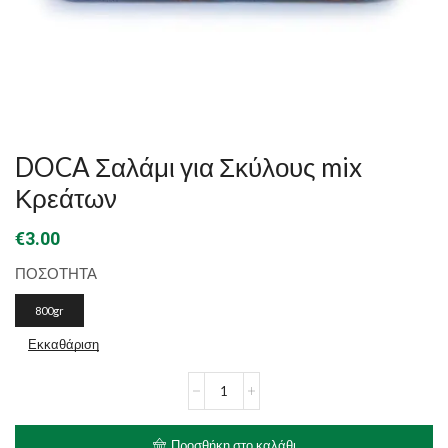
DOCA Σαλάμι για Σκύλους mix
Κρεάτων
€
3.00
ΠΟΣΟΤΗΤΑ
800gr
Εκκαθάριση
DOCA
Σαλάμι
για
Σκύλους
Προσθήκη στο καλάθι