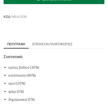
mix
Κρεάτων
ποσότητα
ΚΩΔ:
MEAU208
ΠΕΡΙΓΡΑΦΉ
ΕΠΙΠΛΈΟΝ ΠΛΗΡΟΦΟΡΊΕΣ
Συστατικά:
κρέας βοδινό (30%)
κοτόπουλο (40%)
αρνί (20%)
ψάρι (5%)
δημητριακά (5%)