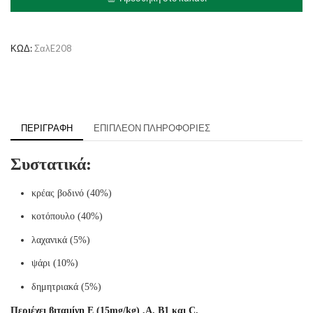
με
Κρέας
και
Λαχανικά
ΚΩΔ:
ΣαλE208
ποσότητα
ΠΕΡΙΓΡΑΦΉ
ΕΠΙΠΛΈΟΝ ΠΛΗΡΟΦΟΡΊΕΣ
Συστατικά:
κρέας βοδινό (40%)
κοτόπουλο (40%)
λαχανικά (5%)
ψάρι (10%)
δημητριακά (5%)
Περιέχει βιταμίνη Ε (15mg/kg) ,Α, Β1 και C.