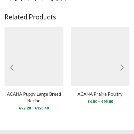
Related Products
ACANA Puppy Large Breed
ACANA Prairie Poultry
Recipe
Price
–
€
4.50
€
95.00
range:
Price
–
€
92.20
€
126.40
€4.50
range:
through
€92.20
€95.00
through
€126.40