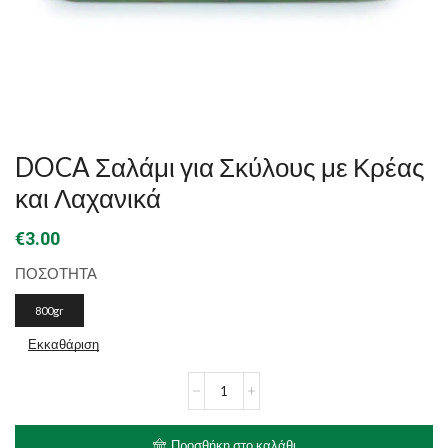
DOCA Σαλάμι για Σκύλους με Κρέας
και Λαχανικά
€
3.00
ΠΟΣΟΤΗΤΑ
800gr
Εκκαθάριση
DOCA
Σαλάμι
για
Σκύλους
Προσθήκη στο καλάθι