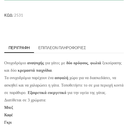
Playground
ποσότητα
ΚΩΔ:
2531
ΠΕΡΙΓΡΑΦΉ
ΕΠΙΠΛΈΟΝ ΠΛΗΡΟΦΟΡΊΕΣ
Ονυχοδρόμιο
αναψυχής
για γάτες με
δύο
ορόφους
,
φωλιά
ξεκούρασης
και δύο
κρεμαστά παιχνίδια
.
Τα ονυχοδρόμια παρέχουν ένα
ασφαλή
χώρο για να διασκεδάσει, να
ασκηθεί και να χαλαρώσει η γάτα. Τοποθετήστε το σε μια περιοχή κοντά
σε παράθυρο.
Εξαιρετικά ευεργετικό
για την υγεία της γάτας.
Διατίθεται σε 3 χρώματα:
Μπεζ
Καφέ
Γκρι