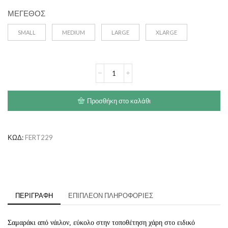
€18.00
ΜΕΓΕΘΟΣ
SMALL
MEDIUM
LARGE
XLARGE
FERPLAST
Daytona
P
Harness
Προσθήκη στο καλάθι
ποσότητα
ΚΩΔ:
FERT229
ΠΕΡΙΓΡΑΦΉ
ΕΠΙΠΛΈΟΝ ΠΛΗΡΟΦΟΡΊΕΣ
Σαμαράκι από νάιλον, εύκολο στην τοποθέτηση χάρη στο ειδικό