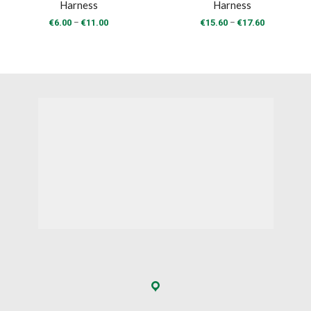
Harness
Harness
Price
Price
–
–
€
6.00
€
11.00
€
15.60
€
17.60
range:
range:
€6.00
€15.60
through
through
€11.00
€17.60