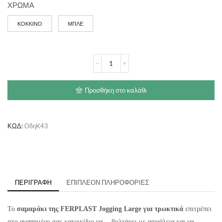
ΧΡΩΜΑ
ΚΟΚΚΙΝΟ
ΜΠΛΕ
FERPLAST
Οδηγός-
Επιστήθιο
Jogging
Προσθήκη στο καλάθι
Large
ποσότητα
ΚΩΔ:
ΟδηK43
ΠΕΡΙΓΡΑΦΉ
ΕΠΙΠΛΈΟΝ ΠΛΗΡΟΦΟΡΊΕΣ
Το
σαμαράκι της FERPLAST Jogging Large για τρωκτικά
επιτρέπει
στο αγαπημένο σας κατοικίδιο να… βολτάρει με ασφάλεια και να