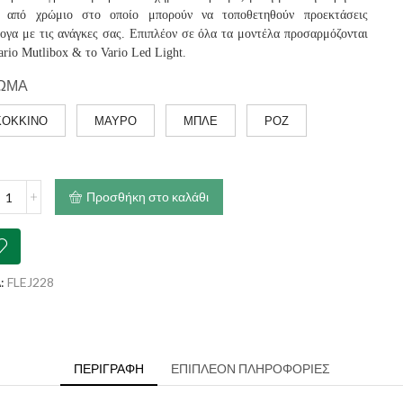
π από χρώμιο στο οποίο μπορούν να τοποθετηθούν προεκτάσεις
ογα με τις ανάγκες σας. Επιπλέον σε όλα τα μοντέλα προσαρμόζονται
ario Mutlibox & το Vario Led Light.
ΩΜΑ
ΚΟΚΚΙΝΟ
ΜΑΥΡΟ
ΜΠΛΕ
ΡΟΖ
Προσθήκη στο καλάθι
o
δόνι
l
:
FLEJ228
)
ότητα
ΠΕΡΙΓΡΑΦΉ
ΕΠΙΠΛΈΟΝ ΠΛΗΡΟΦΟΡΊΕΣ