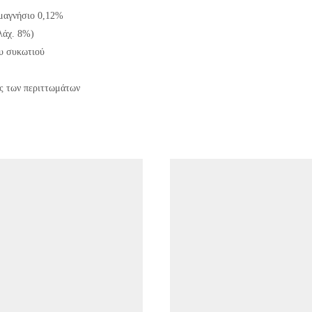
 μαγνήσιο 0,12%
λάχ. 8%)
ου συκωτιού
ής των περιττωμάτων