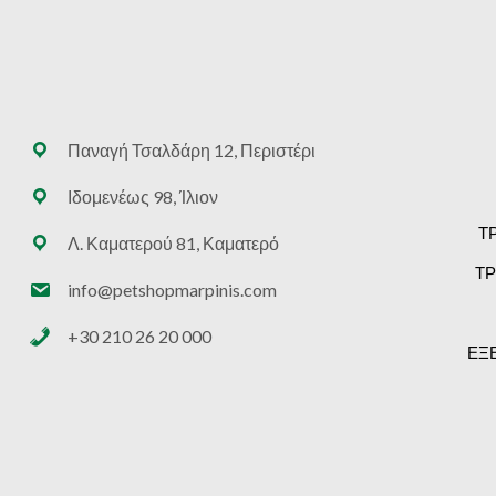
Παναγή Τσαλδάρη 12, Περιστέρι
Ιδομενέως 98, Ίλιον
Τ
Λ. Καματερού 81, Καματερό
ΤΡ
info@petshopmarpinis.com
+30 210 26 20 000
ΕΞ