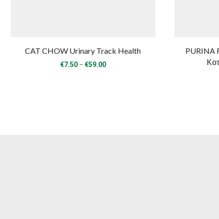
CAT CHOW Urinary Track Health
PURINA FR
Κοτ
Price
–
€
7.50
€
59.00
range:
€7.50
through
€59.00