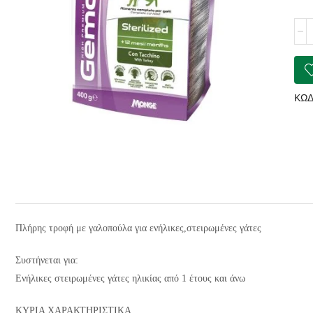
GE
Ster
Cat
with
Tur
ποσ
ΚΩΔ
Πλήρης τροφή με γαλοπούλα για ενήλικες,στειρωμένες γάτες
Συστήνεται για:
Ενήλικες στειρωμένες γάτες ηλικίας από 1 έτους και άνω
ΚΥΡΙΑ ΧΑΡΑΚΤΗΡΙΣΤΙΚΑ