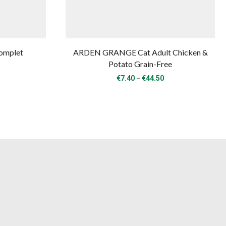
omplet
ARDEN GRANGE Cat Adult Chicken &
Potato Grain-Free
Price
–
€
7.40
€
44.50
range:
€7.40
through
€44.50