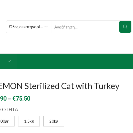
SEARCH
INPUT
MON Sterilized Cat with Turkey
Price
–
.90
€
75.50
range:
ΣΟΤΗΤΑ
€2.90
400gr
1.5kg
20kg
through