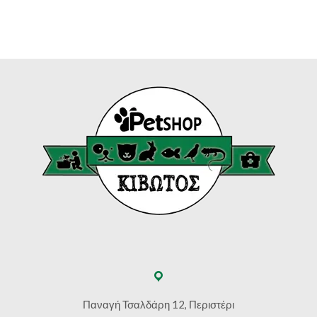
range:
€8.90
through
€17.50
Παναγή Τσαλδάρη 12, Περιστέρι