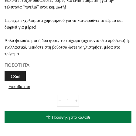
Καλύπτει τυχόν δυσάρεστες οσμές και είναι εξαιρετική για την
τελευταία “πινελιά” ενός κομμωτή!
Περιέχει εκχυλίσματα χαμομηλιού για να καταπραΰνει το δέρμα και
διαρκεί για μέρες!
Απλά ψεκάστε μία ή δύο φορές το τρίχωμα (όχι κοντά στο πρόσωπο) ή,
εναλλακτικά, ψεκάστε στη βούρτσα ώστε να γλιστρήσει μέσα στο
τρίχωμα.
ΠΟΣΟΤΗΤΑ
100ml
Εκκαθάριση
GROOM
PROFESSIONAL
Christmas
Cookies
Προσθήκη στο καλάθι
ποσότητα