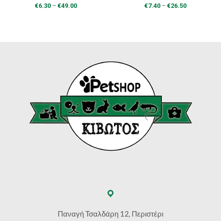
Price
Price
–
–
€
6.30
€
49.00
€
7.40
€
26.50
range:
range:
€6.30
€7.40
through
through
€49.00
€26.50
Παναγή Τσαλδάρη 12, Περιστέρι