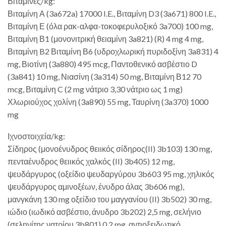
Βιταμίνες/kg:
Βιταμίνη Α (3a672a) 17000 I.E., Βιταμίνη D3 (3a671) 800 I.E.,
Βιταμίνη Ε (όλα ρακ-αλφα-τοκοφερυλοξικό 3a700) 100 mg,
Βιταμίνη Β1 (μονονιτρική θειαμίνη 3a821) (R) 4 mg 4 mg,
Βιταμίνη B2 Βιταμίνη Β6 (υδροχλωρική πυριδοξίνη 3a831) 4
mg, Βιοτίνη (3a880) 495 mcg, Παντοθενικό ασβέστιο D
(3a841) 10 mg, Νιασίνη (3a314) 50 mg, Βιταμίνη Β12 70
mcg, Βιταμίνη C (2 mg νάτριο 3,30 νάτριο ως 1 mg)
Χλωριούχος χολίνη (3a890) 55 mg, Ταυρίνη (3a370) 1000
mg
Ιχνοστοιχεία/kg:
Σίδηρος (μονοένυδρος θειικός σίδηρος(II) 3b103) 130 mg,
πενταένυδρος θειικός χαλκός (II) 3b405) 12 mg,
ψευδάργυρος (οξείδιο ψευδαργύρου 3b603 95 mg, χηλικός
ψευδάργυρος αμινοξέων, ένυδρο άλας 3b606 mg),
μανγκάνη 130 mg οξείδιο του μαγγανίου (II) 3b502) 30 mg,
ιώδιο (ιωδικό ασβέστιο, άνυδρο 3b202) 2,5 mg, σελήνιο
(σεληνίτης νατρίου 3b801) 0,2 mg, αντιοξειδωτικό,