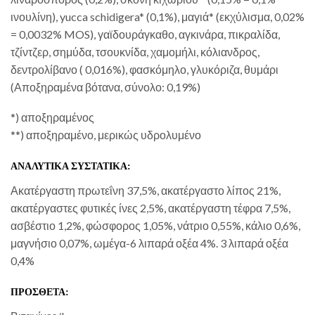
ινουλίνη), yucca schidigera* (0,1%), μαγιά* (εκχύλισμα, 0,02%
= 0,0032% MOS), γαϊδουράγκαθο, αγκινάρα, πικραλίδα,
τζίντζερ, σημύδα, τσουκνίδα, χαμομήλι, κόλιανδρος,
δεντρολίβανο ( 0,016%), φασκόμηλο, γλυκόριζα, θυμάρι
(Αποξηραμένα βότανα, σύνολο: 0,19%)
*) αποξηραμένος
**) αποξηραμένο, μερικώς υδρολυμένο
ΑΝΑΛΥΤΙΚΑ ΣΥΣΤΑΤΙΚΑ:
Ακατέργαστη πρωτεΐνη 37,5%, ακατέργαστο λίπος 21%,
ακατέργαστες φυτικές ίνες 2,5%, ακατέργαστη τέφρα 7,5%,
ασβέστιο 1,2%, φώσφορος 1,05%, νάτριο 0,55%, κάλιο 0,6%,
μαγνήσιο 0,07%, ωμέγα-6 λιπαρά οξέα 4%. 3 λιπαρά οξέα
0,4%
ΠΡΟΣΘΕΤΑ: