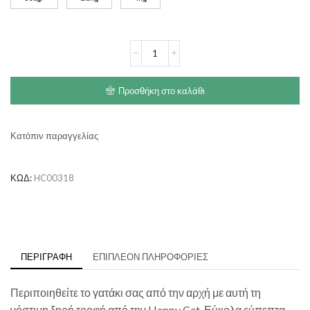
through
€27.00
HAPPY
CAT
Young
Kitten
Προσθήκη στο καλάθι
Farm
Poultry
ποσότητα
Κατόπιν παραγγελίας
ΚΩΔ:
HC00318
ΠΕΡΙΓΡΑΦΉ
ΕΠΙΠΛΈΟΝ ΠΛΗΡΟΦΟΡΊΕΣ
Περιποιηθείτε το γατάκι σας από την αρχή με αυτή τη
νόστιμη ξηρή τροφή από την Happy Cat. Εύκολα εύπεπτα