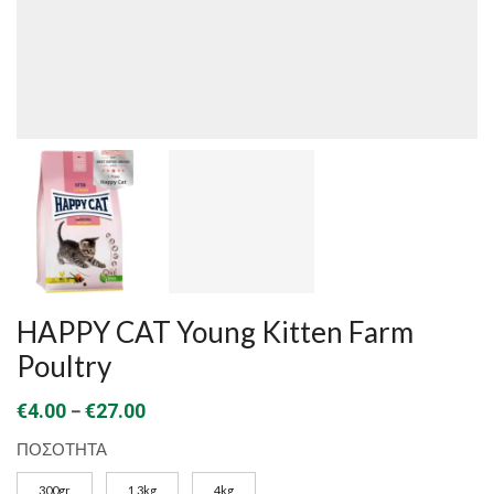
HAPPY CAT Young Kitten Farm
Poultry
Price
–
€
4.00
€
27.00
range:
ΠΟΣΟΤΗΤΑ
€4.00
300gr
1.3kg
4kg