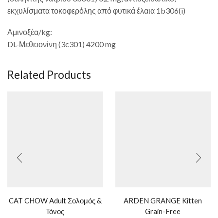
εκχυλίσματα τοκοφερόλης από φυτικά έλαια 1b306(i)
Αμινοξέα/kg:
DL-Μεθειονίνη (3c301) 4200 mg
Related Products
CAT CHOW Adult Σολομός &
ARDEN GRANGE Kitten
Τόνος
Grain-Free