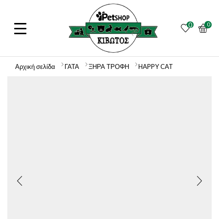
0
0
Αρχική σελίδα
ΓΑΤΑ
ΞΗΡΑ ΤΡΟΦΗ
HAPPY CAT