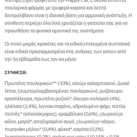
πουλερικά φάρμας με τρυφερά καρότα και λεπτό
δεντρολίβανο είναι η ιδανική βάση για αρμονική ανάπτυξη. Η
σύνθεση περιέχει όλα όσα χρειάζεται η γατούλα σας για να
προωθήσει τα φυσικά αμυντικά της συστήματα.
Οι πολύ μικρές κροκέτες και τα ειδικά επιλεγμένα συστατικά
είναι ειδικά προσαρμοσμένα στις ανάγκες των γατών από
την 5η εβδομάδα έως τον 6ο μήνα.
ΣΥΝΘΕΣΗ:
Πρωτεΐνη πουλερικών** (33%), αλεύρι καλαμποκιού, ζωικό
λίπος (συμπεριλαμβανομένου πουλερικών), ρυζάλευρο,
κρεατάλευρα, πρωτεΐνη ρυζιού*, άλευρο σολομού (4%),
ηλιέλαιο (2,4%), λιγνοκυτταρίνη, υδρολυμένο ψάρι, τεύτλα
πολτός* (αποσάκχαρος), κραμβέλαιο (0,6%), χλωριούχο
κάλιο, μαγιά*, αποξηραμένο αυγό, χλωριούχο νάτριο,
πυρηνάκι μήλου* (0,4%), φύκια*, καρότα (0,2%),
λιναρόσπορος (0,2%), σκόνη κιχωρίου * (0,15% = 0,1%