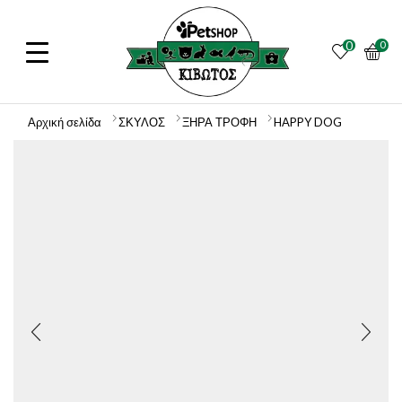
0
0
Αρχική σελίδα
ΣΚΥΛΟΣ
ΞΗΡΑ ΤΡΟΦΗ
HAPPY DOG