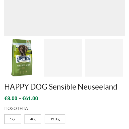
HAPPY DOG Sensible Neuseeland
Price
–
€
8.00
€
61.00
range:
ΠΟΣΟΤΗΤΑ
€8.00
1kg
4kg
12.5kg
through