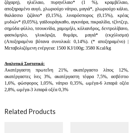
ζάχαρη), ηλιέλαιο, πυρηνέλαιο* (1 %), κραμβέλαιο,
αποξηραμένο αυγό, χλωριούχο νάτριο, μαγιά*, χλωριούχο κάλιο,
θαλάσσιο ζιζάνιο* (0,15%), λιναρόσπορος (0,15%), κρέας
μυδιών* (0,05%), γαϊδουράγκαθο, αγκινάρα, πικραλίδα, τζίντζερ,
σημύδα φύλλο, τσουκνίδα, χαμομήλι, κόλιανδρος, δεντρολίβανο,
φασκόμηλο, γλυκόριζα, θυμάρι, μαγιά* (εκχύλισμα)
(Αποξηραμένα βότανα συνολικά: 0,14%). (* αποξηραμένο) |
Μεταβολιζόμενη ενέργεια: 1500 KJ/100g; 3580 Kcal/kg
Αναλυτικά Συστατικά:
Ακατέργαστη πρωτεΐνη 21%, ακατέργαστο λίπος 12%,
ακατέργαστες ίνες 3%, ακατέργαστη τέφρα 7,5%, ασβέστιο
1,6%, φώσφορος 1,05%, νάτριο 0,35%, ωμέγα-6 λιπαρά οξέα
2,8%, ωμέγα-3 λιπαρά οξέα 0,3%
Related Products