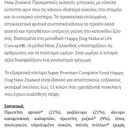
New Zealand. Πραγματικές εκλεκτές μπουκιές με εύκολα
εύπεπτο αρνί που τις κάνουν ιδιαίτερα εύκολες στο στομάχι
και το εντερικό σύστημα. Τα προσεκτικά επιλεγμένα,
αποκλειστικά φυσικά συστατικά κάνουν το προϊόν καλά
ανεκτό και προσθέτουν υπέροχη γεύση στο κατοικίδιο ζώο
σας. Βασισμένα στο μοναδικό Happy Dog Natural Life
Concept®, τα μύδια Νέας Ζηλανδίας υποστηρίζουν τις
αρθρώσεις και τα πολύτιμα ωμέγα-3 και ωμέγα-6 λιπαρά
οξέα διασφαλίζουν ένα γυαλιστερό τρίχωμα.
Το εξαιρετικά νόστιμο Super Premium Complete Food Happy
Dog New Zealand είναι ιδανικό για απαιτητικούς ενήλικους
γκουρμέ σκύλους έως 11 κιλών που χρειάζονται ποικιλία ή
που έχουν ευαίσθητη πέψη.
Συστατικά:
Πρωτεΐνη αρνιού* (21%), ρυζάλευρο (21%), άλευρο
καλαμποκιού, καλαμπόκι, πρωτεΐνη ρυζιού* (9%), λίπος
πουλερικών, υδρολυμένο συκώτι, πολτός τεύτλων* (χωρίς