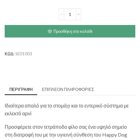
€61.00
HAPPY
DOG
Sensible
Neuseeland
Προσθήκη στο καλάθι
ποσότητα
ΚΩΔ:
SE01003
ΠΕΡΙΓΡΑΦΉ
ΕΠΙΠΛΈΟΝ ΠΛΗΡΟΦΟΡΊΕΣ
Ιδιαίτερα απαλό για το στομάχι και το εντερικό σύστημα με
εκλεκτό αρνί
Προσφέρετε στον τετράποδο φίλο σας ένα υψηλό σημείο
στη διατροφή του με την υγιεινή σύνθεση του Happy Dog