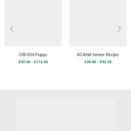
ORIJEN Puppy
ACANA Senior Recipe
Price
Price
–
–
€
32.60
€
114.50
€
24.40
€
92.20
range:
range:
€32.60
€24.40
through
through
€114.50
€92.20