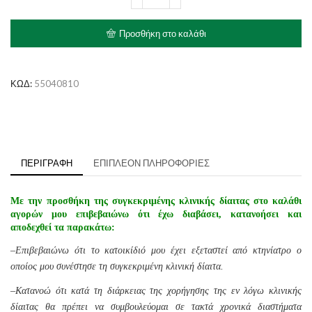
Prescription
Diet
Food
Προσθήκη στο καλάθι
Sensitivities
d/d
με
Πάπια
ΚΩΔ:
55040810
&
Αρακά
ποσότητα
ΠΕΡΙΓΡΑΦΉ
ΕΠΙΠΛΈΟΝ ΠΛΗΡΟΦΟΡΊΕΣ
Με την προσθήκη της συγκεκριμένης κλινικής δίαιτας στο καλάθι
αγορών μου επιβεβαιώνω ότι έχω διαβάσει, κατανοήσει και
αποδεχθεί τα παρακάτω:
–
Επιβεβαιώνω ότι το κατοικίδιό μου έχει εξεταστεί από κτηνίατρο ο
οποίος μου συνέστησε τη συγκεκριμένη κλινική δίαιτα.
–
Κατανοώ ότι κατά τη διάρκειας της χορήγησης της εν λόγω κλινικής
δίαιτας θα πρέπει να συμβουλεύομαι σε τακτά χρονικά διαστήματα