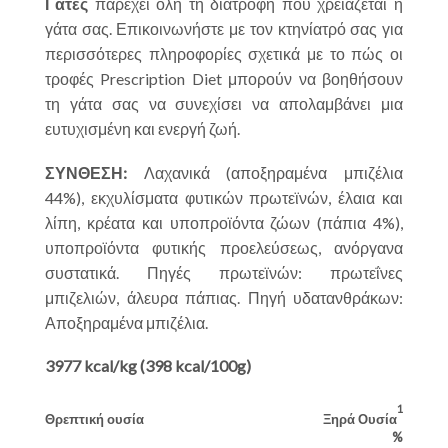
Γάτες
παρέχει όλη τη διατροφή που χρειάζεται η
γάτα σας. Επικοινωνήστε με τον κτηνίατρό σας για
περισσότερες πληροφορίες σχετικά με το πώς οι
τροφές
Prescription Diet
μπορούν να βοηθήσουν
τη γάτα σας να συνεχίσει να απολαμβάνει μια
ευτυχισμένη και ενεργή ζωή.
ΣΥΝΘΕΣΗ:
Λαχανικά (αποξηραμένα μπιζέλια
44%), εκχυλίσματα φυτικών πρωτεϊνών, έλαια και
λίπη, κρέατα και υποπροϊόντα ζώων (πάπια 4%),
υποπροϊόντα φυτικής προελεύσεως, ανόργανα
συστατικά. Πηγές πρωτεϊνών: πρωτεΐνες
μπιζελιών, άλευρα πάπιας. Πηγή υδατανθράκων:
Αποξηραμένα μπιζέλια.
3977 kcal/kg (398 kcal/100g)
1
Θρεπτική ουσία
Ξηρά Ουσία
%