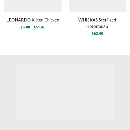
LEONARDO Kitten Chicken
WHISKAS Sterilised
Κοτόπουλο
Price
–
€
5.80
€
51.40
range:
€
62.90
€5.80
through
€51.40