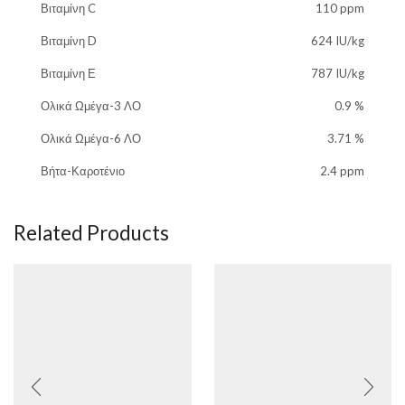
Βιταμίνη C
110 ppm
Βιταμίνη D
624 IU/kg
Βιταμίνη Ε
787 IU/kg
Ολικά Ωμέγα-3 ΛΟ
0.9 %
Ολικά Ωμέγα-6 ΛΟ
3.71 %
Βήτα-Καροτένιο
2.4 ppm
Related Products