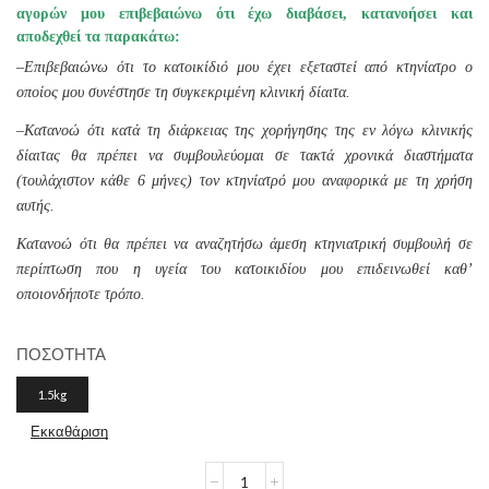
was:
τιμή
αγορών μου επιβεβαιώνω ότι έχω διαβάσει, κατανοήσει και
αποδεχθεί τα παρακάτω:
€35.20.
είναι:
–
Επιβεβαιώνω ότι το κατοικίδιό μου έχει εξεταστεί από κτηνίατρο ο
€31.70.
οποίος μου συνέστησε τη συγκεκριμένη κλινική δίαιτα.
–
Κατανοώ ότι κατά τη διάρκειας της χορήγησης της εν λόγω κλινικής
δίαιτας θα πρέπει να συμβουλεύομαι σε τακτά χρονικά διαστήματα
(τουλάχιστον κάθε 6 μήνες) τον κτηνίατρό μου αναφορικά με τη χρήση
αυτής.
Κατανοώ ότι θα πρέπει να αναζητήσω άμεση κτηνιατρική συμβουλή σε
περίπτωση που η υγεία του κατοικιδίου μου επιδεινωθεί καθ’
οποιονδήποτε τρόπο.
ΠΟΣΟΤΗΤΑ
1.5kg
Εκκαθάριση
HILL'S