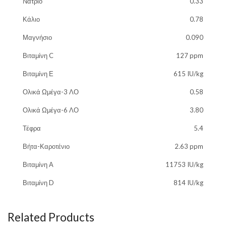
Νάτριο
0.33
Κάλιο
0.78
Μαγνήσιο
0.090
Βιταμίνη C
127 ppm
Βιταμίνη Ε
615 IU/kg
Ολικά Ωμέγα-3 ΛΟ
0.58
Ολικά Ωμέγα-6 ΛΟ
3.80
Τέφρα
5.4
Βήτα-Καροτένιο
2.63 ppm
Βιταμίνη Α
11753 IU/kg
Βιταμίνη D
814 IU/kg
Related Products