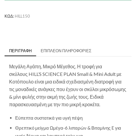
&
Mini
με
ΚΩΔ:
HILL150
Κοτόπουλο
ποσότητα
ΠΕΡΙΓΡΑΦΉ
ΕΠΙΠΛΈΟΝ ΠΛΗΡΟΦΟΡΊΕΣ
Μεγάλη Αγάπη, Μικρό Μέγεθος. Η τροφή για
σκύλους
HILL’S SCIENCE PLAN
Small & Mini Adult με
Κοτόπουλο είναι μια ειδικά σχεδιασμένη διατροφή για
τις μοναδικές ανάγκες που έχουν οι σκύλοι μικρόσωμης
& μίνι φυλής στην ακμή της ζωής τους. Ειδικά
παρασκευασμένη με την πιο μικρή κροκέτα.
Εύπεπτα συστατικά για υγιή πέψη
Θρεπτικό μείγμα Ωμέγα-6 λιπαρών & Βιταμίνης E για
υγιές δέρμα και λαμπερό τρίχωμα