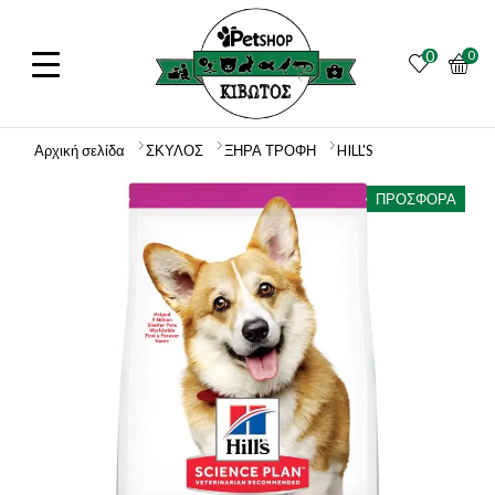
0
0
Αρχική σελίδα
ΣΚΥΛΟΣ
ΞΗΡΑ ΤΡΟΦΗ
HILL'S
ΠΡΟΣΦΟΡΆ