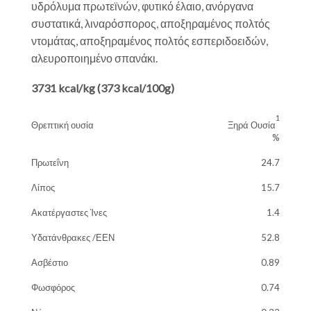
υδρόλυμα πρωτεϊνών, φυτικό έλαιο, ανόργανα
συστατικά, λιναρόσπορος, αποξηραμένος πολτός
ντομάτας, αποξηραμένος πολτός εσπεριδοειδών,
αλευροποιημένο σπανάκι.
3731 kcal/kg (373 kcal/100g)
1
Θρεπτική ουσία
Ξηρά Ουσία
%
Πρωτεΐνη
24.7
Λίπος
15.7
Ακατέργαστες Ίνες
1.4
Υδατάνθρακες /ΕΕΝ
52.8
Ασβέστιο
0.89
Φωσφόρος
0.74