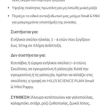
Υψηλής ποιότητας πρωτεΐνη για μη λιπώδη μυική μάζα
Περιέχει το ειδικό αντιοξειδωτικό μας μείγμα Small & Mini
για μακροχρόνια υποστήριξη της ανοσίας
Συστήνεται για:
Ενήλικοι σκύλοι ηλικίας 1 – 6 ετών που ζυγίζουν
έως 10 kg σε πλήρη ανάπτυξη.
Δεν συστήνεται για:
Κουτάβια, ή ώριμοι ενήλικοι σκύλοι (> 6 ετών).
Σκυλίτσες σε εγκυμοσύνη ή γαλουχία. Κατά την
εγκυμοσύνη ή τη γαλουχία, πρέπει να αλλάζει στις
σκυλίτσες η τροφή σε
HILL’S SCIENCE PLAN
Small
& Mini Puppy.
ΣΥΝΘΕΣΗ:
Άλευρο κοτόπουλου και γαλοπούλας,
καλαμπόκι, σιτάρι, ρύζι ζυθοποιίας, ζωικό λίπος,