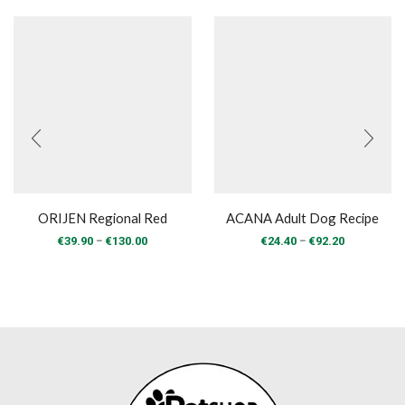
ORIJEN Regional Red
ACANA Adult Dog Recipe
Price
Price
–
–
€
39.90
€
130.00
€
24.40
€
92.20
range:
range:
€39.90
€24.40
through
through
€130.00
€92.20