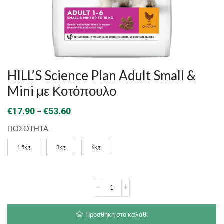
HILL’S Science Plan Adult Small &
Mini με Κοτόπουλο
Price
–
€
17.90
€
53.60
range:
ΠΟΣΟΤΗΤΑ
€17.90
1.5kg
3kg
6kg
through
€53.60
HILL'S
Science
Plan
Adult
Προσθήκη στο καλάθι
Small