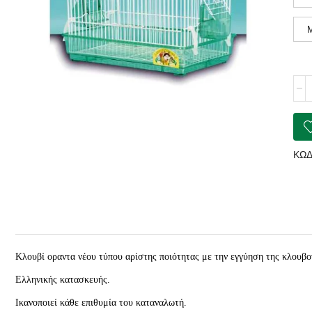
ΚΛΟ
Ορά
Νέο
Τύπ
Κλο
Λευ
ΚΩΔ
ποσ
Κλουβί οραντα νέου τύπου
αρίστης
ποιότητας με την εγγύηση της κλουβο
Ελληνικής κατασκευής.
Ικανοποιεί κάθε επιθυμία του καταναλωτή.