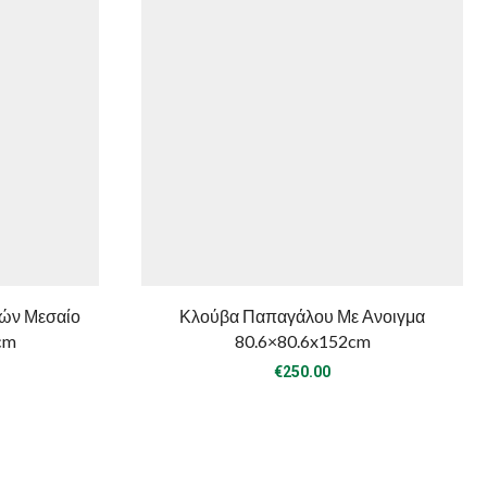
ν Μεσαίο
Κλούβα Παπαγάλου Με Ανοιγμα
cm
80.6×80.6x152cm
€
250.00