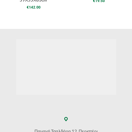
€
19.50
€
142.00
Παναγή Τσαλδάρη 12, Περιστέρι