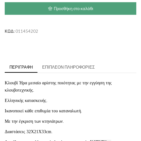
Κλουβί
Προσθήκη στο καλάθι
32x21x33cm
ποσότητα
ΚΩΔ:
011454202
ΠΕΡΙΓΡΑΦΉ
ΕΠΙΠΛΈΟΝ ΠΛΗΡΟΦΟΡΊΕΣ
Κλουβί Ήρα μεσαίο
αρίστης
ποιότητας με την εγγύηση της
κλουβοτεχνικής.
Ελληνικής κατασκευής.
Ικανοποιεί κάθε επιθυμία του καταναλωτή.
Με την έγκριση των κτηνιάτρων.
Διαστάσεις 32Χ21Χ33cm.