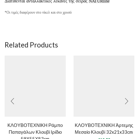
Διατίθενται ανταλλακτικές λεκάνες της σειράς
NATURline
*Οι τιμές διαφέρουν στο νίκελ και στο χρυσό
Related Products
ΚΛΟΥΒΟΤΕΧΝΙΚΗ Ράμπο
ΚΛΟΥΒΟΤΕΧΝΙΚΗ Άρτεμης
Παπαγάλων Κλουβί Ιρίδιο
Μεσαίο Κλουβί 32x21x33cm
59Χ55Χ83cm