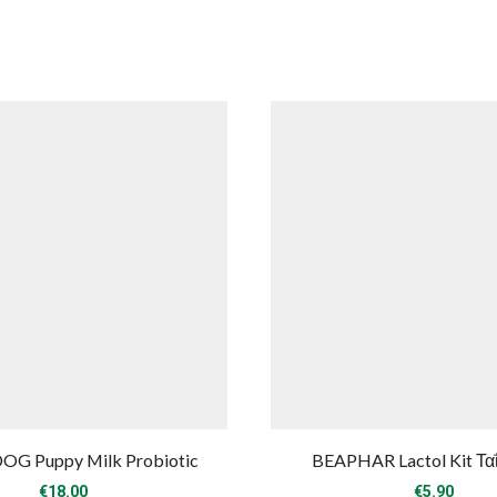
G Puppy Milk Probiotic
BEAPHAR Lactol Kit Τα
€
18.00
€
5.90