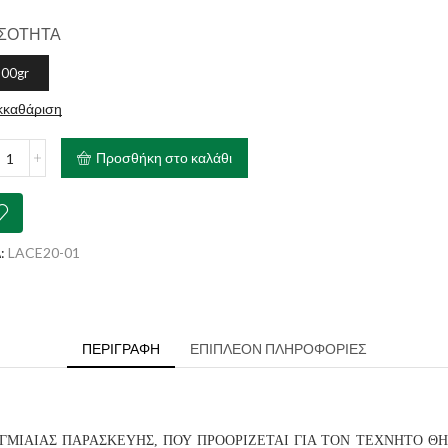
ΣΟΤΗΤΑ
500gr
κκαθάριση
ARM
Προσθήκη στο καλάθι
topet
κατάστατο
ρικού
ακτος
:
LACE20-01
τάβια
ότητα
ΠΕΡΙΓΡΑΦΉ
ΕΠΙΠΛΈΟΝ ΠΛΗΡΟΦΟΡΊΕΣ
ΓΜΙΑΙΑΣ ΠΑΡΑΣΚΕΥΗΣ, ΠΟΥ ΠΡΟΟΡΙΖΕΤΑΙ ΓΙΑ ΤΟΝ ΤΕΧΝΗΤΟ Θ