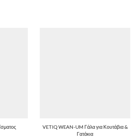
ΐσματος
VETIQ WEAN-UM Γάλα για Κουτάβια &
Γατάκια