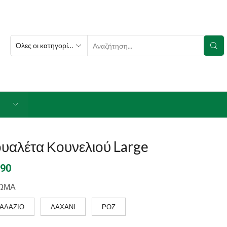
SEARCH
INPUT
υαλέτα Κουνελιού Large
.90
ΩΜΑ
ΓΑΛΑΖΙΟ
ΛΑΧΑΝΙ
ΡΟΖ