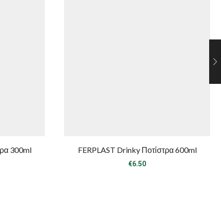
ρα 300ml
FERPLAST Drinky Ποτίστρα 600ml
€
6.50