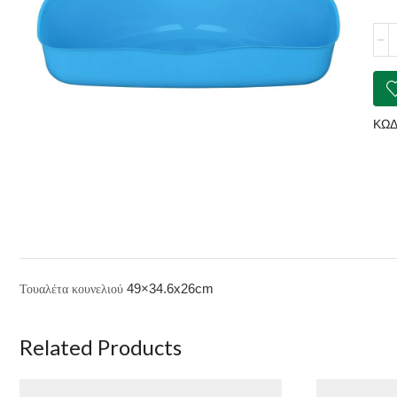
Του
Κου
Larg
ποσ
ΚΩΔ
49×34.6x26cm
Τουαλέτα κουνελιού
Related Products