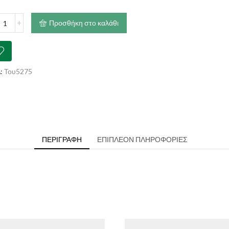
αλέτα
Προσθήκη στο καλάθι
νελιού
e
ότητα
:
Του5275
ΠΕΡΙΓΡΑΦΉ
ΕΠΙΠΛΈΟΝ ΠΛΗΡΟΦΟΡΊΕΣ