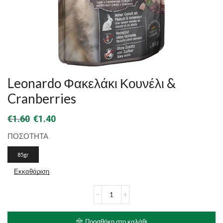
Leonardo Φακελάκι Κουνέλι &
Cranberries
Original
Η
€
1.60
€
1.40
price
τρέχουσα
ΠΟΣΟΤΗΤΑ
was:
τιμή
85gr
€1.60.
είναι:
Εκκαθάριση
€1.40.
Leonardo
Φακελάκι
Κουνέλι
&
Προσθήκη στο καλάθι