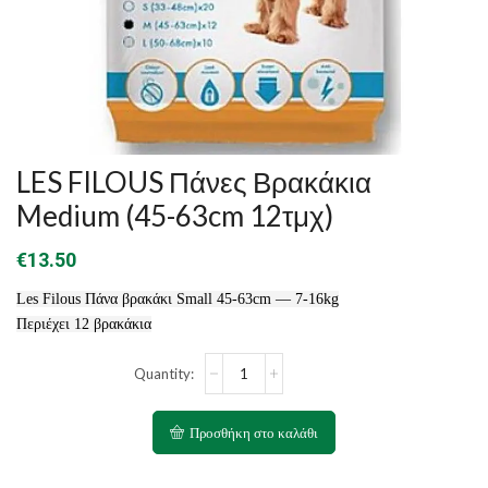
LES FILOUS Πάνες Βρακάκια
Medium (45-63cm 12τμχ)
€
13.50
Les Filous Πάνα βρακάκι Small 45-63cm — 7-16kg
Περιέχει 12 βρακάκια
LES
FILOUS
Πάνες
Βρακάκια
Προσθήκη στο καλάθι
Medium
(45-
63cm