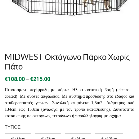
MIDWEST Οκτάγωνο Πάρκο Χωρίς
Πάτο
Price
–
€
108.00
€
215.00
range:
Πτυσσόμενη περίφραξη με πόρτα. Ηλεκτροστατική βαφή (electro –
€108.00
coated). Με σύρτες ασφαλείας. Με σύστημα πρόσδεσης στο έδαφος και
σταθεροποιητές γωνιών. Συνολική επιφάνεια 1,5m2. Διάμετρος από
through
134cm έως 153cm (ανάλογα με τον τρόπο κατασκευής). Δυνατότητα
€215.00
κατασκευής σε οκτάγωνο, τετράγωνο ή παραλληλόγραμμο σχήμα
ΤΥΠΟΣ
61x61cm
61x76cm
61x91cm
61x107cm