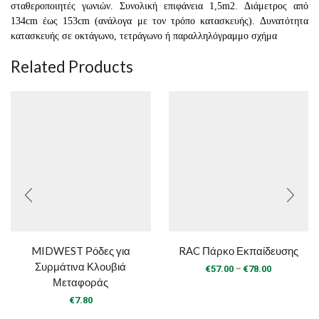
σταθεροποιητές γωνιών. Συνολική επιφάνεια 1,5m2. Διάμετρος από
134cm έως 153cm (ανάλογα με τον τρόπο κατασκευής). Δυνατότητα
κατασκευής σε οκτάγωνο, τετράγωνο ή παραλληλόγραμμο σχήμα
Related Products
MIDWEST Ρόδες για
RAC Πάρκο Εκπαίδευσης
Συρμάτινα Κλουβιά
Price
–
€
57.00
€
78.00
Μεταφοράς
range:
€57.00
€
7.80
through