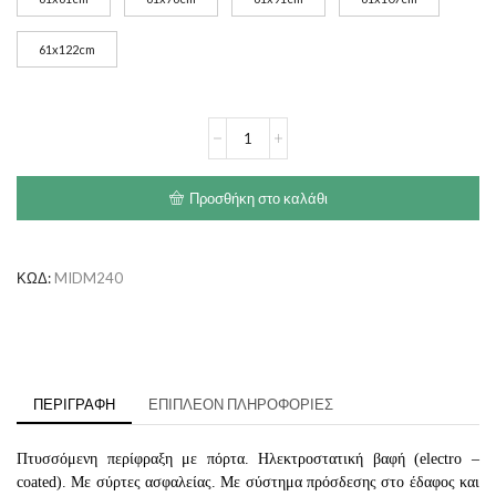
61x122cm
MIDWEST
Οκτάγωνο
Πάρκο
Χωρίς
Προσθήκη στο καλάθι
Πάτο
ποσότητα
ΚΩΔ:
MIDM240
ΠΕΡΙΓΡΑΦΉ
ΕΠΙΠΛΈΟΝ ΠΛΗΡΟΦΟΡΊΕΣ
Πτυσσόμενη περίφραξη με πόρτα. Ηλεκτροστατική βαφή (electro –
coated). Με σύρτες ασφαλείας. Με σύστημα πρόσδεσης στο έδαφος και