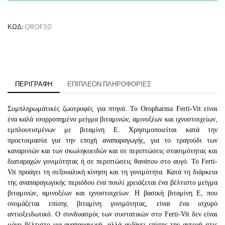
ποσότητα
ΚΩΔ:
OROF50
ΠΕΡΙΓΡΑΦΉ
ΕΠΙΠΛΈΟΝ ΠΛΗΡΟΦΟΡΊΕΣ
Συμπληρωματικές ζωοτροφές για πτηνά. Το Oropharma Ferti-Vit είναι
ένα καλά ισορροπημένο μείγμα βιταμινών, αμινοξέων και ιχνοστοιχείων,
εμπλουτισμένων με βιταμίνη Ε. Χρησιμοποιείται κατά την
προετοιμασία για την εποχή αναπαραγωγής, για το τραγούδι των
καναρινιών και των σκωληκοειδών και σε περιπτώσεις στασιμότητας και
διαταραχών γονιμότητας ή σε περιπτώσεις θανάτου στο αυγό. Το Ferti-
Vit προάγει τη σεξουαλική κίνηση και τη γονιμότητα. Κατά τη διάρκεια
της αναπαραγωγικής περιόδου ένα πουλί χρειάζεται ένα βέλτιστο μείγμα
βιταμινών, αμινοξέων και ιχνοστοιχείων. Η βασική βιταμίνη Ε, που
ονομάζεται επίσης βιταμίνη γονιμότητας, είναι ένα ισχυρό
αντιοξειδωτικό. Ο συνδυασμός των συστατικών στο Ferti-Vit δεν είναι
μόνο βέλτιστο για αναπαραγωγή, αλλά αυξάνει επίσης την αντοχή στις