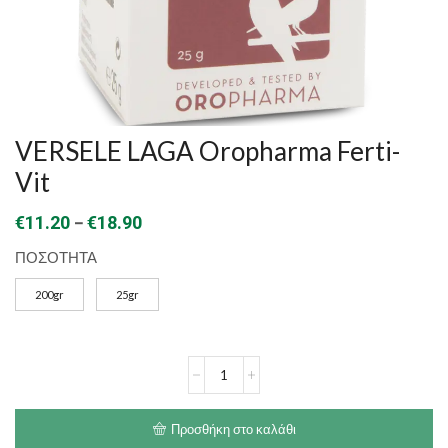
VERSELE LAGA Oropharma Ferti-
Vit
Price
–
€
11.20
€
18.90
range:
ΠΟΣΟΤΗΤΑ
€11.20
200gr
25gr
through
€18.90
VERSELE
LAGA
Oropharma
Ferti-
Προσθήκη στο καλάθι
Vit