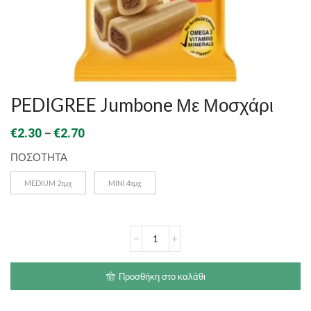
PEDIGREE Jumbone Με Μοσχάρι
Price
–
€
2.30
€
2.70
range:
ΠΟΣΟΤΗΤΑ
€2.30
MEDIUM 2τμχ
MINI 4τμχ
through
€2.70
PEDIGREE
Jumbone
Με
Μοσχάρι
Προσθήκη στο καλάθι
ποσότητα