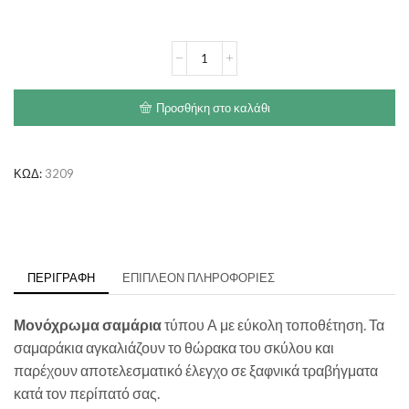
PET
INTEREST
Plain
Harness
Προσθήκη στο καλάθι
Type
A
ποσότητα
ΚΩΔ:
3209
ΠΕΡΙΓΡΑΦΉ
ΕΠΙΠΛΈΟΝ ΠΛΗΡΟΦΟΡΊΕΣ
Μονόχρωμα σαμάρια
τύπου Α με εύκολη τοποθέτηση. Τα
σαμαράκια αγκαλιάζουν το θώρακα του σκύλου και
παρέχουν αποτελεσματικό έλεγχο σε ξαφνικά τραβήγματα
κατά τον περίπατό σας.