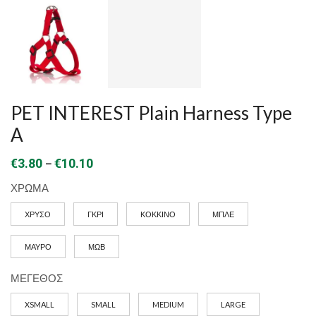
PET INTEREST Plain Harness Type
A
Price
–
€
3.80
€
10.10
range:
ΧΡΩΜΑ
€3.80
ΧΡΥΣΟ
ΓΚΡΙ
ΚΟΚΚΙΝΟ
ΜΠΛΕ
through
€10.10
ΜΑΥΡΟ
ΜΩΒ
ΜΕΓΕΘΟΣ
XSMALL
SMALL
MEDIUM
LARGE