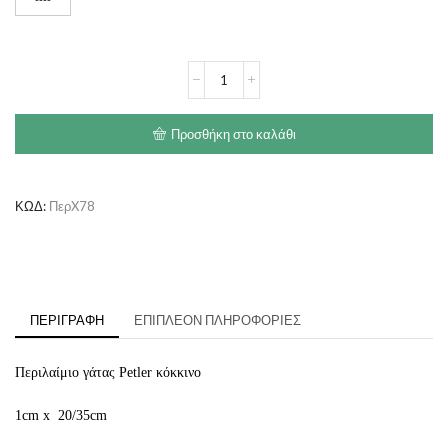
Περιλαίμιο
γάτας
Petler
κόκκινο
Προσθήκη στο καλάθι
ποσότητα
ΚΩΔ:
ΠερX78
ΠΕΡΙΓΡΑΦΉ
ΕΠΙΠΛΈΟΝ ΠΛΗΡΟΦΟΡΊΕΣ
Περιλαίμιο γάτας Petler κόκκινο
1cm x 20/35cm