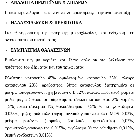
ΑΝΑΛΟΓΙΑ ΠΡΩΤΕΪΝΩΝ & ΛΙΠΑΡΩΝ
Η ιδανική αναλογία πρωτεϊνών και λιπαρών προάγει την υγιή ανάπτυξη
ΘΑΛΑΣΣΙΑ ΦΥΚΗ & ΠΡΕΒΙΟΤΙΚΑ
Για εξισορρόπηση της εντερικής μικροχλωρίδας και ενίσχυση του
ανοσοποιητικού συστήματος
ΣΥΜΠΛΕΓΜΑ ΘΑΛΑΣΣΙΝΩΝ
Εμπλουτισμένη με γαρίδες και έλαιο σολομού για βελτίωση της
ποιότητας του δέρματος και του τριχώματος
Σύνθεση:
κοτόπουλο 45% αφυδατωμένο κοτόπουλο 25%, άλευρο
κοτόπουλου 20%, αραβόσιτος, λίπος κοτόπουλου διατηρημένο σε
μείγμα τοκοφερόλων, πηγή βιταμίνης E 12%, πατάτα 11%, αποξηραμένα
μήλα, μαγιά ζυθοποιίας, υδρολυμένο συκώτι κοτόπουλου 2%, γαρίδες
1,5%, έλαιο σολομού 1%, θαλάσσια φύκη 0,5%, θειική γλυκοζαμίνη
0,025%, ρίζες ραδικιών (πηγή μαννoολιγοσακχαριτών) MOS 0,02%,
μείγμα βοτάνων (μάραθο, βασιλικός, φασκόμηλο) 0,02%,
φρουκτοολιγοσακχαρίτες 0,015%, εκχύλισμα Yucca schidigera 0,015%,
θειική χονδροϊτίνη 0,015%.