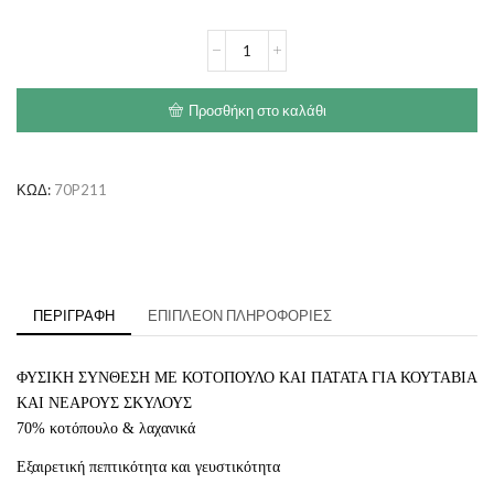
€59.90
PROFINE
Puppy
Chicken
&
Προσθήκη στο καλάθι
Potatoes
ποσότητα
ΚΩΔ:
70P211
ΠΕΡΙΓΡΑΦΉ
ΕΠΙΠΛΈΟΝ ΠΛΗΡΟΦΟΡΊΕΣ
ΦΥΣΙΚΗ ΣΥΝΘΕΣΗ ΜΕ ΚΟΤΟΠΟΥΛΟ ΚΑΙ ΠΑΤΑΤΑ ΓΙΑ ΚΟΥΤΑΒΙΑ
ΚΑΙ ΝΕΑΡΟΥΣ ΣΚΥΛΟΥΣ
70% κοτόπουλο & λαχανικά
Εξαιρετική πεπτικότητα και γευστικότητα