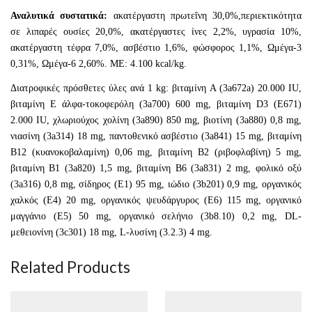
Αναλυτικά συστατικά:
ακατέργαστη πρωτεΐνη 30,0%,περιεκτικότητα
σε λιπαρές ουσίες 20,0%, ακατέργαστες ίνες 2,2%, υγρασία 10%,
ακατέργαστη τέφρα 7,0%, ασβέστιο 1,6%, φώσφορος 1,1%, Ωμέγα-3
0,31%, Ωμέγα-6 2,60%. ΜΕ: 4.100 kcal/kg.
Διατροφικές πρόσθετες ύλες ανά 1 kg: βιταμίνη A (3a672a) 20.000 IU,
βιταμίνη E άλφα-τοκοφερόλη (3a700) 600 mg, βιταμίνη D3 (E671)
2.000 IU, χλωριούχος χολίνη (3a890) 850 mg, βιοτίνη (3a880) 0,8 mg,
νιασίνη (3a314) 18 mg, παντοθενικό ασβέστιο (3a841) 15 mg, βιταμίνη
B12 (κυανοκοβαλαμίνη) 0,06 mg, βιταμίνη B2 (ριβοφλαβίνη) 5 mg,
βιταμίνη B1 (3a820) 1,5 mg, βιταμίνη B6 (3a831) 2 mg, φολικό οξύ
(3a316) 0,8 mg, σίδηρος (E1) 95 mg, ιώδιο (3b201) 0,9 mg, οργανικός
χαλκός (E4) 20 mg, οργανικός ψευδάργυρος (E6) 115 mg, οργανικό
μαγγάνιο (E5) 50 mg, οργανικό σελήνιο (3b8.10) 0,2 mg, DL-
μεθειονίνη (3c301) 18 mg, L-λυσίνη (3.2.3) 4 mg.
Related Products