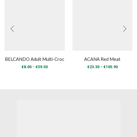
BELCANDO Adult Multi-Croc
ACANA Red Meat
Price
Price
–
–
€
8.00
€
59.50
€
23.30
€
105.90
range:
range:
€8.00
€23.30
through
through
€59.50
€105.90