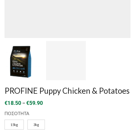
PROFINE Puppy Chicken & Potatoes
Price
–
€
18.50
€
59.90
range:
ΠΟΣΟΤΗΤΑ
€18.50
15kg
3kg
through