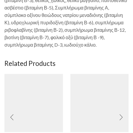
(βιταμίνη Β-3), θειικός χαλκός, θειικό μαγγάνιο, παντοθενικό
ασβέστιο (βιταμίνη Β-5), Συμπλήρωμα βιταμίνης Α,
σύμπλοκο οξίνου θειώδους νατρίου μεναδιόνης (βιταμίνη
Κ), υδροχλωρική πυριδοξίνη (βιταμίνη Β-6), συμπλήρωμα
ριβοφλαβίνης (βιταμίνη Β-2), συμπλήρωμα βιταμίνης Β-12,
βιοτίνη (βιταμίνη Β-7), φολικό οξύ (βιταμίνη Β -9),
συμπλήρωμα βιταμίνης D-3, ιωδιούχο κάλιο.
Related Products