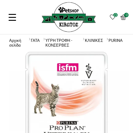
0
0
Αρχική
ΓΑΤΑ
ΥΓΡΗ ΤΡΟΦΗ -
ΚΛΙΝΙΚΕΣ
PURINA
σελίδα
ΚΟΝΣΕΡΒΕΣ