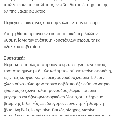
απώλεια σωματικού λίπους ενώ βοηθά στη διατήρηση της
άλιπης μάζας σώματος
Περιέχει φυσικές ίνες που συμβάλλουν στον κορεσμό
Αυτή η δίαιτα προάγει ένα ουροποιητικό περιβάλλον
δυσμενές για την ανάπτυξη κρυστάλλων στρουβίτη και
οξαλικού ασβεστίου
Συστατικά:
Νερό, κοτόπουλο, υποπροϊόντα κρέατος, γλουτένη σίτου,
τροποποιημένη με άμυλο καλαμποκιού, κυτταρίνη σε σκόνη,
τεχνητές και φυσικές γεύσεις, μονοϋδροχλωρική L-λυσίνη,
χλωριούχο κάλιο, φωσφορικό ασβέστιο, όξινο θειικό νάτριο,
χλωριούχο χολίνη, αλάτι, μονοϋδροχλωρική ταυρίνη,
μαγνήσιο και όξινο φωσφορικό ασβέστιο, συμπλήρωμα
βιταμίνης Ε, θειικός ψευδάργυρος, μονονιτρική θειαμίνη
(βιταμίνη Β-1), L-καρνιτίνη, θειικός σίδηρος, νιασίνη