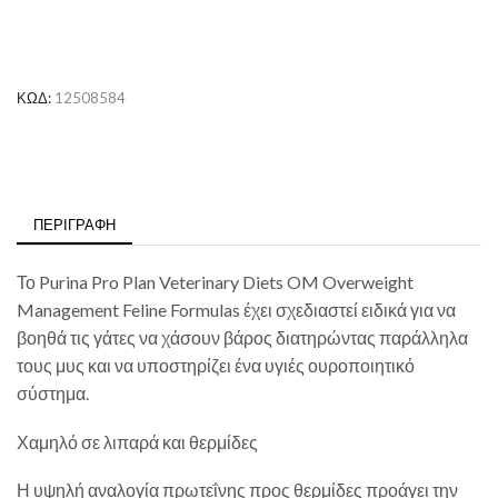
OM
Obesity
Management
85gr
ποσότητα
ΚΩΔ:
12508584
ΠΕΡΙΓΡΑΦΉ
Το Purina Pro Plan Veterinary Diets OM Overweight
Management Feline Formulas έχει σχεδιαστεί ειδικά για να
βοηθά τις γάτες να χάσουν βάρος διατηρώντας παράλληλα
τους μυς και να υποστηρίζει ένα υγιές ουροποιητικό
σύστημα.
Χαμηλό σε λιπαρά και θερμίδες
Η υψηλή αναλογία πρωτεΐνης προς θερμίδες προάγει την