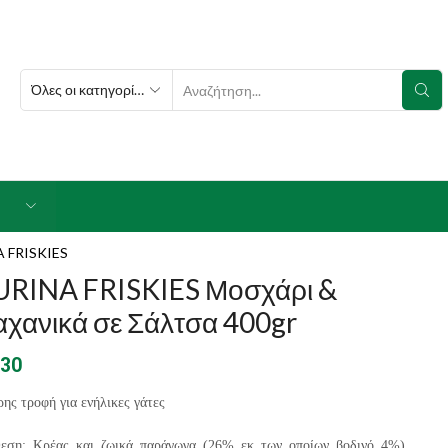
SEARCH
INPUT
 FRISKIES
URINA FRISKIES Μοσχάρι &
χανικά σε Σάλτσα 400gr
.30
ης τροφή για ενήλικες γάτες
θεση: Κρέας και ζωικά παράγωγα (26% εκ των οποίων βοδινό 4%),