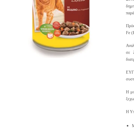
δημ
παρά
Πρόσ
Fe (
Αναλ
σε 
διατ
ΕΥΓ
συστ
Η μο
ξεχω
Η Υπ
Μ