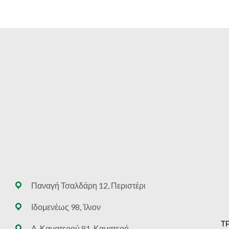
Παναγή Τσαλδάρη 12, Περιστέρι
Ιδομενέως 98, Ίλιον
Τ
Λ. Καματερού 81, Καματερό