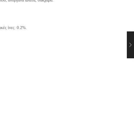
ιού, ανόργανα άλατα, σάκχαρα.
κές ίνες: 0.2%.