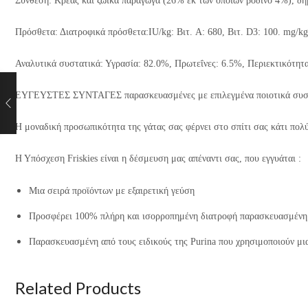
Σύνθεση: Κρέας και ζωικά παράγωγα (26% εκ των οποίων βοδινό 4%), δη
Πρόσθετα: Διατροφικά πρόσθετα:IU/kg: Βιτ. A: 680, Βιτ. D3: 100. mg/kg: 
Αναλυτικά συστατικά: Υγρασία: 82.0%, Πρωτεΐνες: 6.5%, Περιεκτικότητα
ΕΥΓΕΥΣΤΕΣ ΣΥΝΤΑΓΕΣ παρασκευασμένες με επιλεγμένα ποιοτικά συσ
Η μοναδική προσωπικότητα της γάτας σας φέρνει στο σπίτι σας κάτι πολύ
Η Υπόσχεση Friskies είναι η δέσμευση μας απέναντι σας, που εγγυάται :
Μια σειρά προϊόντων με εξαιρετική γεύση
Προσφέρει 100% πλήρη και ισορροπημένη διατροφή παρασκευασμένη 
Παρασκευασμένη από τους ειδικούς της Purina που χρησιμοποιούν μια
Related Products