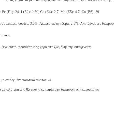
μητριακά, λαχανικά (4% από αφυδατωμένα λαχανικά), ψάρι και παράγωγα ψαρ
Fe (E1): 24, I (E2): 0.30, Cu (E4): 2.7, Mn (E5): 4.7, Zn (E6): 39.
 σε λιπαρές ουσίες: 3.5%, Ακατέργαστη τέφρα: 2.5%, Ακατέργαστες διατροφι
τατικά.
 ξεχωριστό, προσθέτοντας χαρά στη ζωή όλης της οικογένειας.
με επιλεγμένα ποιοτικά συστατικά
 μεγαλύτερη από 85 χρόνια εμπειρία στη διατροφή των κατοικιδίων