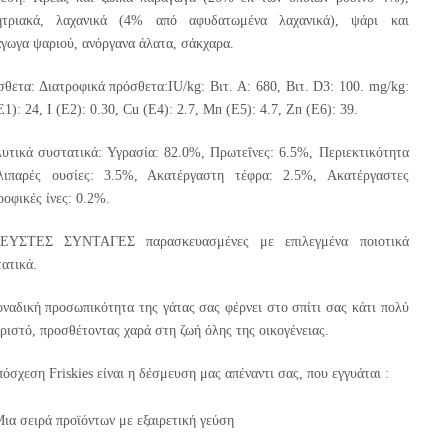
ητριακά, λαχανικά (4% από αφυδατωμένα λαχανικά), ψάρι και
γωγα ψαριού, ανόργανα άλατα, σάκχαρα.
θετα: Διατροφικά πρόσθετα:IU/kg: Βιτ. A: 680, Βιτ. D3: 100. mg/kg:
E1): 24, I (E2): 0.30, Cu (E4): 2.7, Mn (E5): 4.7, Zn (E6): 39.
υτικά συστατικά: Υγρασία: 82.0%, Πρωτεΐνες: 6.5%, Περιεκτικότητα
λιπαρές ουσίες: 3.5%, Ακατέργαστη τέφρα: 2.5%, Ακατέργαστες
ροφικές ίνες: 0.2%.
ΕΥΣΤΕΣ ΣΥΝΤΑΓΕΣ παρασκευασμένες με επιλεγμένα ποιοτικά
ατικά.
ναδική προσωπικότητα της γάτας σας φέρνει στο σπίτι σας κάτι πολύ
ριστό, προσθέτοντας χαρά στη ζωή όλης της οικογένειας.
όσχεση Friskies είναι η δέσμευση μας απέναντι σας, που εγγυάται :
ια σειρά προϊόντων με εξαιρετική γεύση