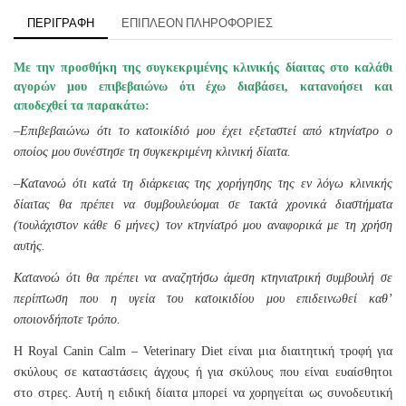
ΠΕΡΙΓΡΑΦΉ
ΕΠΙΠΛΈΟΝ ΠΛΗΡΟΦΟΡΊΕΣ
Με την προσθήκη της συγκεκριμένης κλινικής δίαιτας στο καλάθι
αγορών μου επιβεβαιώνω ότι έχω διαβάσει, κατανοήσει και
αποδεχθεί τα παρακάτω:
–
Επιβεβαιώνω ότι το κατοικίδιό μου έχει εξεταστεί από κτηνίατρο ο
οποίος μου συνέστησε τη συγκεκριμένη κλινική δίαιτα.
–
Κατανοώ ότι κατά τη διάρκειας της χορήγησης της εν λόγω κλινικής
δίαιτας θα πρέπει να συμβουλεύομαι σε τακτά χρονικά διαστήματα
(τουλάχιστον κάθε 6 μήνες) τον κτηνίατρό μου αναφορικά με τη χρήση
αυτής.
Κατανοώ ότι θα πρέπει να αναζητήσω άμεση κτηνιατρική συμβουλή σε
περίπτωση που η υγεία του κατοικιδίου μου επιδεινωθεί καθ’
οποιονδήποτε τρόπο.
Η Royal Canin Calm – Veterinary Diet είναι μια διαιτητική τροφή για
σκύλους σε καταστάσεις άγχους ή για σκύλους που είναι ευαίσθητοι
στο στρες. Αυτή η ειδική δίαιτα μπορεί να χορηγείται ως συνοδευτική