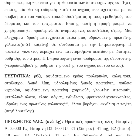
συμπεριφορική θεραπεία για τη θεραπεία των διαταραχών άγχους. Έχει,
επίσης, μία θετική επίδραση κατά του άγχους που σχετίζεται με τα
προβλήματα του γαστρεντερικού συστήματος ή τους ερεθισμούς του
δέρματος και του τριχώματος. Επίσης, αυτή η τροφή μπορεί να
χρησιμοποιηθεί προσωρινά σε αναμενόμενες καταστάσεις στρες. Μια
ελεγχόμενη δράση επιτυγχάνεται μέσω μιας υδρολυμένης πρωτεΐνης
γάλακτος(α-S1 καζεΐνη) σε συνδυασμό με την L-τρυπτοφάνη. Η
πρωτεΐνη γάλακτος περιέχει ένα πατενταρισμένο πεπτίδιο με ιδιότητες
ρύθμισης του στρες. Η L-τρυπτοφάνη είναι πρόδρομος της σεροτονίνης
(νευροδιαβιβαστής, ρύθμιση της όρεξης, του άγχους και του ύπνου).
ΣΥΣΤΑΤΙΚΑ:
ρύζι, αφυδατωμένο κρέας πουλερικών, καλαμπόκι,
σιτάλευρο, ζωικά λίπη, υδρολυμένες ζωικές πρωτεΐνες, πούλπα
κιχωρίου, αφυδατωμένη πρωτεΐνη χοιρινού*, γλουτένη σιταριού*,
μεταλλικά άλατα, έλαιο σόγιας, ιχθυέλαιο, φρουκτοολιγοσακχαρίτες,
υδρολυμένες πρωτεΐνες γάλακτος**, έλαιο βοράγου, εκχύλισμα ταγίτη
(πηγή λουτεΐνης).
ΠΡΟΣΘΕΤΕΣ ΥΛΕΣ (ανά kg):
Θρεπτικές πρόσθετες ύλες: Βιταμίνη
A: 25000 IU, Βιταμίνη D3: 800 IU, E1 (Σίδηρος): 41 mg, E2 (Ιώδιο):
2,8 mg, E4 (Χαλκός): 11 mg, E5 (Μαγγάνιο): 54 mg, E6