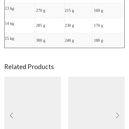
13 kg
270 g
215 g
160 g
14 kg
285 g
230 g
170 g
15 kg
300 g
240 g
180 g
Related Products