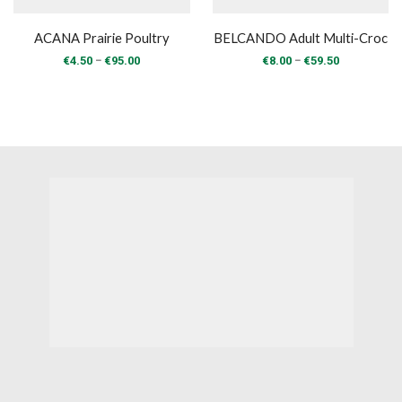
ACANA Prairie Poultry
BELCANDO Adult Multi-Croc
Price
Price
–
–
€
4.50
€
95.00
€
8.00
€
59.50
range:
range:
€4.50
€8.00
through
through
€95.00
€59.50