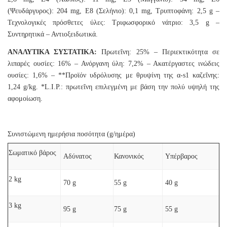
(Ψευδάργυρος): 204 mg, E8 (Σελήνιο): 0,1 mg, Τρυπτοφάνη: 2,5 g –
Τεχνολογικές πρόσθετες ύλες: Τριφωσφορικό νάτριο: 3,5 g –
Συντηρητικά – Αντιοξειδωτικά.
ΑΝΑΛΥΤΙΚΑ ΣΥΣΤΑΤΙΚΑ:
Πρωτεΐνη: 25% – Περιεκτικότητα σε
λιπαρές ουσίες: 16% – Ανόργανη ύλη: 7,2% – Ακατέργαστες ινώδεις
ουσίες: 1,6% – **Προϊόν υδρόλυσης με θρυψίνη της α-s1 καζεΐνης:
1,24 g/kg. *L.I.P.: πρωτεΐνη επιλεγμένη με βάση την πολύ υψηλή της
αφομοίωση.
Συνιστώμενη ημερήσια ποσότητα (g/ημέρα)
Σωματικό βάρος
Αδύνατος
Κανονικός
Υπέρβαρος
2 kg
70 g
55 g
40 g
3 kg
95 g
75 g
55 g