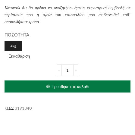
Κατανοώ ότι θα πρέπει να αναζητήσω άμεση κτηνιατρική συμβουλή σε
περίπτωση που η υγεία του κατοικιδίου μου επιδεινωθεί καθ’
οποιονδήποτε τρόπο.
ΠΟΣΟΤΗΤΑ
4kg
Εκκαθάριση
ROYAL
CANIN
Calm
Dog
Προσθήκη στο καλάθι
ποσότητα
ΚΩΔ:
3191040