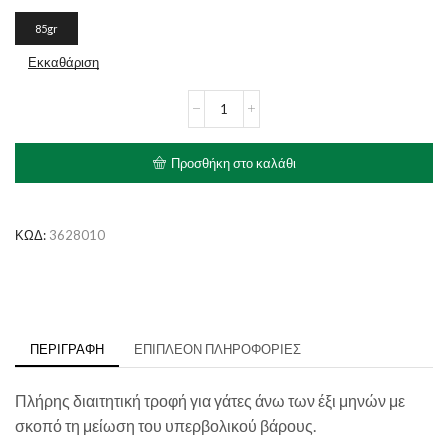
85gr
Εκκαθάριση
ROYAL
CANIN
Satiety
Weight
Προσθήκη στο καλάθι
Management
Gravy
Pouch
ποσότητα
ΚΩΔ:
3628010
ΠΕΡΙΓΡΑΦΉ
ΕΠΙΠΛΈΟΝ ΠΛΗΡΟΦΟΡΊΕΣ
Πλήρης διαιτητική τροφή για γάτες άνω των έξι μηνών με
σκοπό τη μείωση του υπερβολικού βάρους.