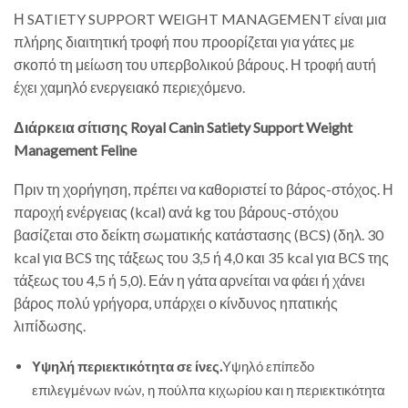
Η SATIETY SUPPORT WEIGHT MANAGEMENT είναι μια
πλήρης διαιτητική τροφή που προορίζεται για γάτες με
σκοπό τη μείωση του υπερβολικού βάρους. Η τροφή αυτή
έχει χαμηλό ενεργειακό περιεχόμενο.
Διάρκεια σίτισης
Royal Canin Satiety Support Weight
Management Feline
Πριν τη χορήγηση, πρέπει να καθοριστεί το βάρος-στόχος. Η
παροχή ενέργειας (kcal) ανά kg του βάρους-στόχου
βασίζεται στο δείκτη σωματικής κατάστασης (BCS) (δηλ. 30
kcal για BCS της τάξεως του 3,5 ή 4,0 και 35 kcal για BCS της
τάξεως του 4,5 ή 5,0). Εάν η γάτα αρνείται να φάει ή χάνει
βάρος πολύ γρήγορα, υπάρχει ο κίνδυνος ηπατικής
λιπίδωσης.
Υψηλή περιεκτικότητα σε ίνες.
Υψηλό επίπεδο
επιλεγμένων ινών, η πούλπα κιχωρίου και η περιεκτικότητα