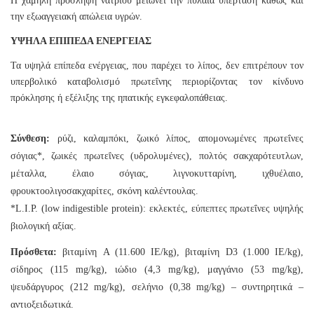
Η χαμηλή πρόσληψη νατρίου μειώνει την πυλαία υπέρταση καθώς και
την εξωαγγειακή απώλεια υγρών.
ΥΨΗΛΑ ΕΠΙΠΕΔΑ ΕΝΕΡΓΕΙΑΣ
Τα υψηλά επίπεδα ενέργειας, που παρέχει το λίπος, δεν επιτρέπουν τον
υπερβολικό καταβολισμό πρωτεΐνης περιορίζοντας τον κίνδυνο
πρόκλησης ή εξέλιξης της ηπατικής εγκεφαλοπάθειας.
Σύνθεση:
ρύζι, καλαμπόκι, ζωικό λίπος, απομονωμένες πρωτεΐνες
σόγιας*, ζωικές πρωτεΐνες (υδρολυμένες), πολτός σακχαρότευτλων,
μέταλλα, έλαιο σόγιας, λιγνοκυτταρίνη, ιχθυέλαιο,
φρουκτοολιγοσακχαρίτες, σκόνη καλέντουλας.
*L.I.P. (low indigestible protein): εκλεκτές, εύπεπτες πρωτεΐνες υψηλής
βιολογική αξίας.
Πρόσθετα:
βιταμίνη A (11.600 IE/kg), βιταμίνη D3 (1.000 IE/kg),
σίδηρος (115 mg/kg), ιώδιο (4,3 mg/kg), μαγγάνιο (53 mg/kg),
ψευδάργυρος (212 mg/kg), σελήνιο (0,38 mg/kg) – συντηρητικά –
αντιοξειδωτικά.