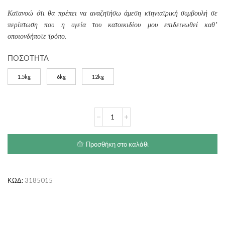
Κατανοώ ότι θα πρέπει να αναζητήσω άμεση κτηνιατρική συμβουλή σε
περίπτωση που η υγεία του κατοικιδίου μου επιδεινωθεί καθ’
οποιονδήποτε τρόπο.
ΠΟΣΟΤΗΤΑ
1.5kg
6kg
12kg
ROYAL
CANIN
Hepatic
ποσότητα
Προσθήκη στο καλάθι
ΚΩΔ:
3185015