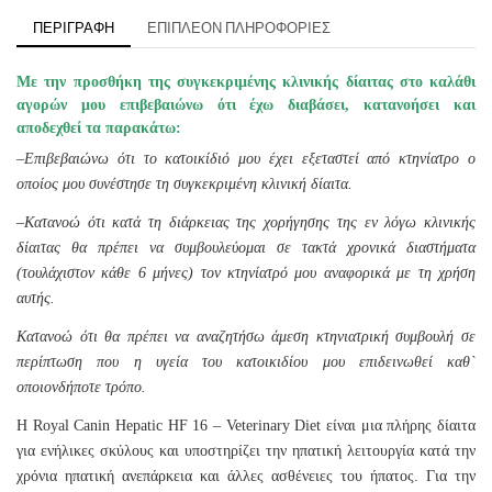
ΠΕΡΙΓΡΑΦΉ
ΕΠΙΠΛΈΟΝ ΠΛΗΡΟΦΟΡΊΕΣ
Με την προσθήκη της συγκεκριμένης κλινικής δίαιτας στο καλάθι
αγορών μου επιβεβαιώνω ότι έχω διαβάσει, κατανοήσει και
αποδεχθεί τα παρακάτω:
–
Επιβεβαιώνω ότι το κατοικίδιό μου έχει εξεταστεί από κτηνίατρο ο
οποίος μου συνέστησε τη συγκεκριμένη κλινική δίαιτα.
–
Κατανοώ ότι κατά τη διάρκειας της χορήγησης της εν λόγω κλινικής
δίαιτας θα πρέπει να συμβουλεύομαι σε τακτά χρονικά διαστήματα
(τουλάχιστον κάθε 6 μήνες) τον κτηνίατρό μου αναφορικά με τη χρήση
αυτής.
Κατανοώ ότι θα πρέπει να αναζητήσω άμεση κτηνιατρική συμβουλή σε
περίπτωση που η υγεία του κατοικιδίου μου επιδεινωθεί καθ`
οποιονδήποτε τρόπο.
Η Royal Canin Hepatic HF 16 – Veterinary Diet είναι μια πλήρης δίαιτα
για ενήλικες σκύλους και υποστηρίζει την ηπατική λειτουργία κατά την
χρόνια ηπατική ανεπάρκεια και άλλες ασθένειες του ήπατος. Για την