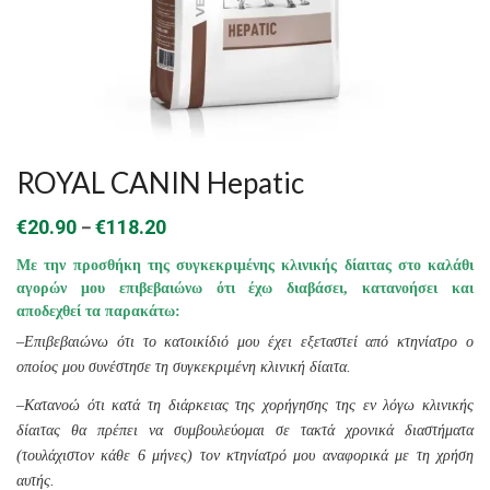
ROYAL CANIN Hepatic
Price
–
€
20.90
€
118.20
range:
Με την προσθήκη της συγκεκριμένης κλινικής δίαιτας στο καλάθι
€20.90
αγορών μου επιβεβαιώνω ότι έχω διαβάσει, κατανοήσει και
αποδεχθεί τα παρακάτω:
through
–
Επιβεβαιώνω ότι το κατοικίδιό μου έχει εξεταστεί από κτηνίατρο ο
€118.20
οποίος μου συνέστησε τη συγκεκριμένη κλινική δίαιτα.
–
Κατανοώ ότι κατά τη διάρκειας της χορήγησης της εν λόγω κλινικής
δίαιτας θα πρέπει να συμβουλεύομαι σε τακτά χρονικά διαστήματα
(τουλάχιστον κάθε 6 μήνες) τον κτηνίατρό μου αναφορικά με τη χρήση
αυτής.