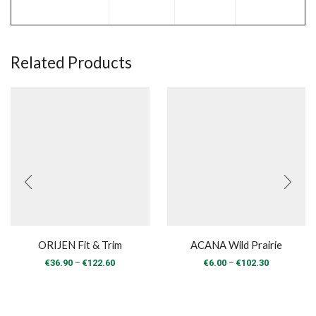
Related Products
ORIJEN Fit & Trim
ACANA Wild Prairie
Price
Price
–
–
€
36.90
€
122.60
€
6.00
€
102.30
range:
range:
€36.90
€6.00
through
through
€122.60
€102.30