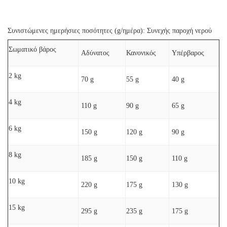
Συνιστώμενες ημερήσιες ποσότητες (g/ημέρα): Συνεχής παροχή νερού
Σωματικό βάρος
Αδύνατος
Κανονικός
Υπέρβαρος
2 kg
70 g
55 g
40 g
4 kg
110 g
90 g
65 g
6 kg
150 g
120 g
90 g
8 kg
185 g
150 g
110 g
10 kg
220 g
175 g
130 g
15 kg
295 g
235 g
175 g