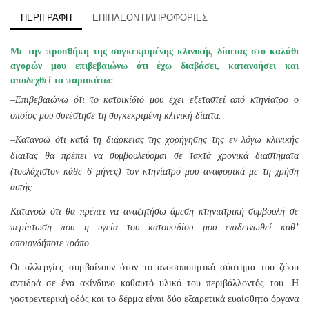
ΠΕΡΙΓΡΑΦΉ
ΕΠΙΠΛΈΟΝ ΠΛΗΡΟΦΟΡΊΕΣ
Με την προσθήκη της συγκεκριμένης κλινικής δίαιτας στο καλάθι
αγορών μου επιβεβαιώνω ότι έχω διαβάσει, κατανοήσει και
αποδεχθεί τα παρακάτω:
–
Επιβεβαιώνω ότι το κατοικίδιό μου έχει εξεταστεί από κτηνίατρο ο
οποίος μου συνέστησε τη συγκεκριμένη κλινική δίαιτα.
–
Κατανοώ ότι κατά τη διάρκειας της χορήγησης της εν λόγω κλινικής
δίαιτας θα πρέπει να συμβουλεύομαι σε τακτά χρονικά διαστήματα
(τουλάχιστον κάθε 6 μήνες) τον κτηνίατρό μου αναφορικά με τη χρήση
αυτής.
Κατανοώ ότι θα πρέπει να αναζητήσω άμεση κτηνιατρική συμβουλή σε
περίπτωση που η υγεία του κατοικιδίου μου επιδεινωθεί καθ’
οποιονδήποτε τρόπο.
Οι αλλεργίες συμβαίνουν όταν το ανοσοποιητικό σύστημα του ζώου
αντιδρά σε ένα ακίνδυνο καθαυτό υλικό του περιβάλλοντός του. Η
γαστρεντερική οδός και το δέρμα είναι δύο εξαιρετικά ευαίσθητα όργανα