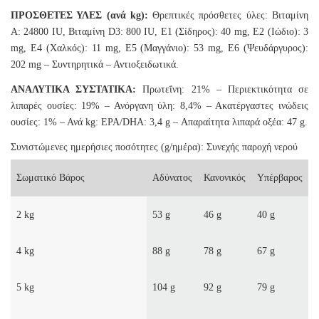
ΠΡΟΣΘΕΤΕΣ ΥΛΕΣ (ανά kg):
Θρεπτικές πρόσθετες ύλες: Βιταμίνη
A: 24800 IU, Βιταμίνη D3: 800 IU, E1 (Σίδηρος): 40 mg, E2 (Ιώδιο): 3
mg, E4 (Χαλκός): 11 mg, E5 (Μαγγάνιο): 53 mg, E6 (Ψευδάργυρος):
202 mg – Συντηρητικά – Αντιοξειδωτικά.
ΑΝΑΛΥΤΙΚΑ ΣΥΣΤΑΤΙΚΑ:
Πρωτεΐνη: 21% – Περιεκτικότητα σε
λιπαρές ουσίες: 19% – Ανόργανη ύλη: 8,4% – Ακατέργαστες ινώδεις
ουσίες: 1% – Ανά kg: EPA/DHA: 3,4 g – Απαραίτητα λιπαρά οξέα: 47 g.
Συνιστώμενες ημερήσιες ποσότητες (g/ημέρα): Συνεχής παροχή νερού
Σωματικό Βάρος
Αδύνατος
Κανονικός
Υπέρβαρος
2 kg
53 g
46 g
40 g
4 kg
88 g
78 g
67 g
5 kg
104 g
92 g
79 g