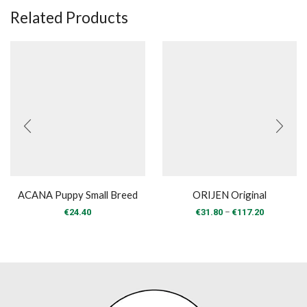
Related Products
ACANA Puppy Small Breed
ORIJEN Original
Price
–
€
24.40
€
31.80
€
117.20
range:
€31.80
through
€117.20