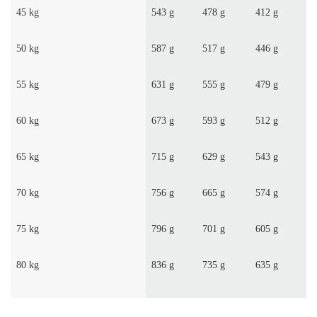
45 kg
543 g
478 g
412 g
50 kg
587 g
517 g
446 g
55 kg
631 g
555 g
479 g
60 kg
673 g
593 g
512 g
65 kg
715 g
629 g
543 g
70 kg
756 g
665 g
574 g
75 kg
796 g
701 g
605 g
80 kg
836 g
735 g
635 g