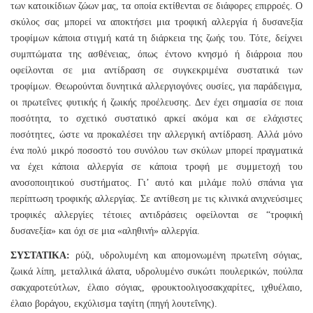
των κατοικίδιων ζώων μας, τα οποία εκτίθενται σε διάφορες επιρροές. Ο
σκύλος σας μπορεί να αποκτήσει μια τροφική αλλεργία ή δυσανεξία
τροφίμων κάποια στιγμή κατά τη διάρκεια της ζωής του. Τότε, δείχνει
συμπτώματα της ασθένειας, όπως έντονο κνησμό ή διάρροια που
οφείλονται σε μια αντίδραση σε συγκεκριμένα συστατικά των
τροφίμων. Θεωρούνται δυνητικά αλλεργιογόνες ουσίες, για παράδειγμα,
οι πρωτεΐνες φυτικής ή ζωικής προέλευσης. Δεν έχει σημασία σε ποια
ποσότητα, το σχετικό συστατικό αρκεί ακόμα και σε ελάχιστες
ποσότητες, ώστε να προκαλέσει την αλλεργική αντίδραση. Αλλά μόνο
ένα πολύ μικρό ποσοστό του συνόλου των σκύλων μπορεί πραγματικά
να έχει κάποια αλλεργία σε κάποια τροφή με συμμετοχή του
ανοσοποιητικού συστήματος. Γι’ αυτό και μιλάμε πολύ σπάνια για
περίπτωση τροφικής αλλεργίας. Σε αντίθεση με τις κλινικά ανιχνεύσιμες
τροφικές αλλεργίες τέτοιες αντιδράσεις οφείλονται σε “τροφική
δυσανεξία» και όχι σε μια «αληθινή» αλλεργία.
ΣΥΣΤΑΤΙΚΑ:
ρύζι, υδρολυμένη και απομονωμένη πρωτεΐνη σόγιας,
ζωικά λίπη, μεταλλικά άλατα, υδρολυμένο συκώτι πουλερικών, πούλπα
σακχαροτεύτλων, έλαιο σόγιας, φρουκτοολιγοσακχαρίτες, ιχθυέλαιο,
έλαιο βοράγου, εκχύλισμα ταγίτη (πηγή λουτεΐνης).