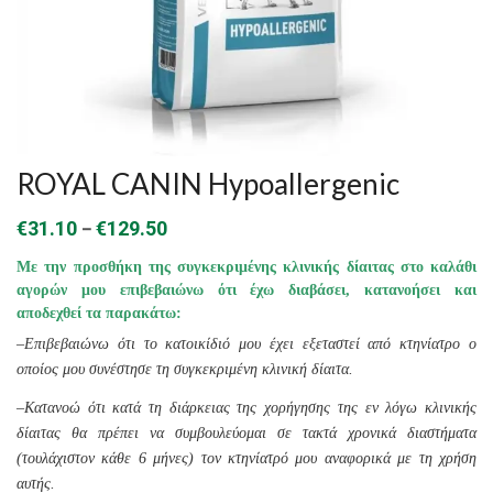
ROYAL CANIN Hypoallergenic
Price
–
€
31.10
€
129.50
range:
Με την προσθήκη της συγκεκριμένης κλινικής δίαιτας στο καλάθι
€31.10
αγορών μου επιβεβαιώνω ότι έχω διαβάσει, κατανοήσει και
αποδεχθεί τα παρακάτω:
through
–
Επιβεβαιώνω ότι το κατοικίδιό μου έχει εξεταστεί από κτηνίατρο ο
€129.50
οποίος μου συνέστησε τη συγκεκριμένη κλινική δίαιτα.
–
Κατανοώ ότι κατά τη διάρκειας της χορήγησης της εν λόγω κλινικής
δίαιτας θα πρέπει να συμβουλεύομαι σε τακτά χρονικά διαστήματα
(τουλάχιστον κάθε 6 μήνες) τον κτηνίατρό μου αναφορικά με τη χρήση
αυτής.