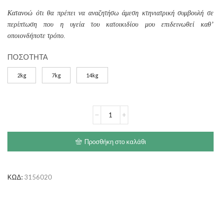
Κατανοώ ότι θα πρέπει να αναζητήσω άμεση κτηνιατρική συμβουλή σε
περίπτωση που η υγεία του κατοικιδίου μου επιδεινωθεί καθ’
οποιονδήποτε τρόπο.
ΠΟΣΟΤΗΤΑ
2kg
7kg
14kg
ROYAL
CANIN
Hypoallergenic
ποσότητα
Προσθήκη στο καλάθι
ΚΩΔ:
3156020