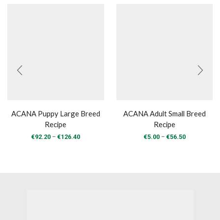
ACANA Puppy Large Breed
ACANA Adult Small Breed
Recipe
Recipe
Price
Price
–
–
€
92.20
€
126.40
€
5.00
€
56.50
range:
range:
€92.20
€5.00
through
through
€126.40
€56.50