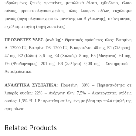
υδρολυμένες ζωικές πρωτεΐνες, μεταλλικά άλατα, ιχθυέλαιο, έλαιο
σόγιας, φρουκτοολιγοσακχαρίτες, άλας λιπαρών οξέων, εκχύλισμα
μαγιάς (πηγή ολιγοσακχαριτών μαννάνης και Β-γλυκάνης), σκόνη αυγού,
εκχύλισμα ταγίτη (πηγή λουτεΐνης).
ΠΡΟΣΘΕΤΕΣ ΥΛΕΣ (ανά kg):
Θρεπτικές πρόσθετες ύλες: Βιταμίνη
A: 13900 IU, Βιταμίνη D3: 1200 IU, Β-καροτένιο: 40 mg, E1 (Σίδηρος):
47 mg, E2 (Ιώδιο): 3,6 mg, E4 (Χαλκός): 8 mg, E5 (Μαγγάνιο): 61 mg,
E6 (Ψευδάργυρος): 201 mg, E8 (Σελήνιο): 0,08 mg – Συντηρητικά –
Αντιοξειδωτικά.
ΑΝΑΛΥΤΙΚΑ ΣΥΣΤΑΤΙΚΑ:
Πρωτεΐνη: 30% – Περιεκτικότητα σε
λιπαρές ουσίες: 22% – Ανόργανη ύλη: 7,5% – Ακατέργαστες ινώδεις
ουσίες: 1,3%.*L.I.P.: πρωτεΐνη επιλεγμένη με βάση την πολύ υψηλή της
αφομοίωση.
Related Products