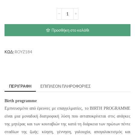
€103.00
ROYAL
CANIN
Medium
Starter
Προσθήκη στο καλάθι
ποσότητα
ΚΩΔ:
ROYZ184
ΠΕΡΙΓΡΑΦΉ
ΕΠΙΠΛΈΟΝ ΠΛΗΡΟΦΟΡΊΕΣ
Birth programme
Εμπνευσμένο από έρευνες με επαγγελματίες, το BIRTH PROGRAMME
είναι μια μοναδική διατροφική λύση που ανταποκρίνεται στις ανάγκες
της μητέρας και των κουταβιών της κατά τη διάρκεια των πρώτων πέντε
σταδίων της ζωής: κύηση, γέννηση, γαλουχία, απογαλακτισμός και