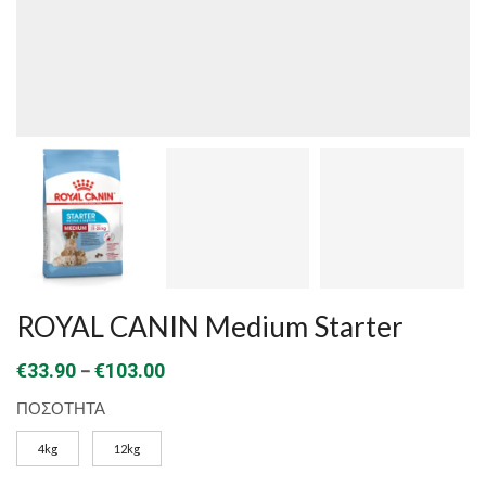
ROYAL CANIN Medium Starter
Price
–
€
33.90
€
103.00
range:
ΠΟΣΟΤΗΤΑ
€33.90
4kg
12kg
through