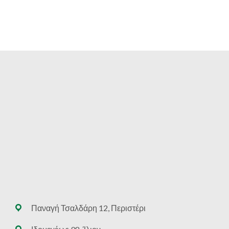
€24.40
through
€92.20
Παναγή Τσαλδάρη 12, Περιστέρι