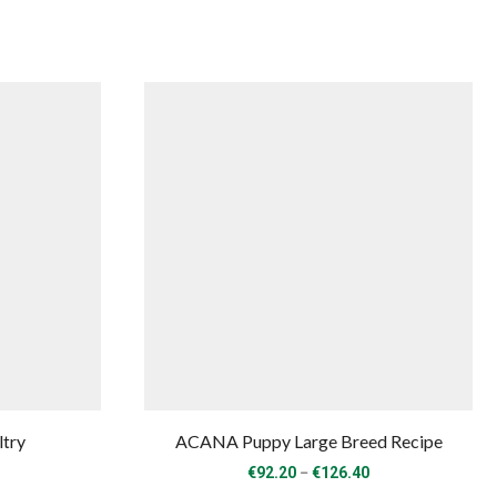
ltry
ACANA Puppy Large Breed Recipe
rice
Price
–
€
92.20
€
126.40
ange:
range: