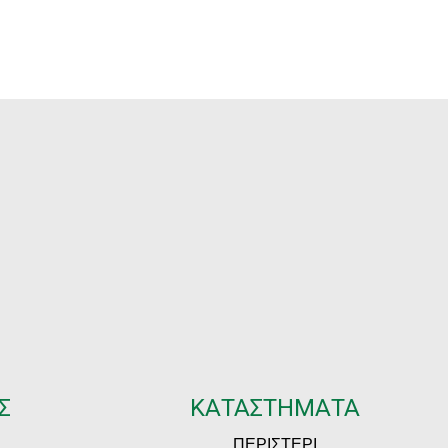
4.50
€92.20
hrough
through
95.00
€126.40
Σ
ΚΑΤΑΣΤΗΜΑΤΑ
ΠΕΡΙΣΤΕΡΙ