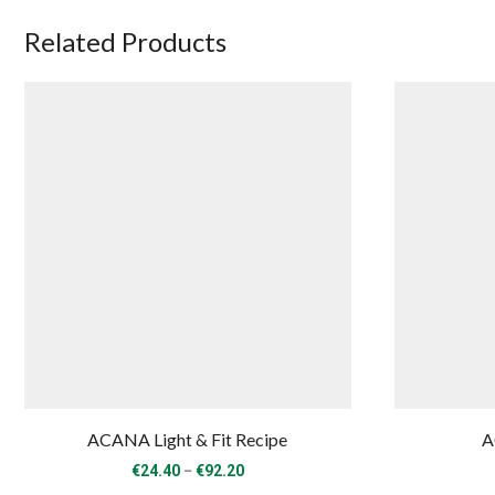
Related Products
ACANA Light & Fit Recipe
A
Price
–
€
24.40
€
92.20
range: