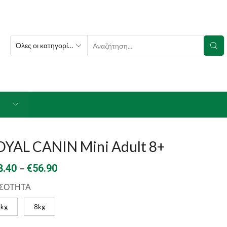
SEARCH
INPUT
OYAL CANIN Mini Adult 8+
Price
–
8.40
€
56.90
range:
ΣΟΤΗΤΑ
€18.40
2kg
8kg
through