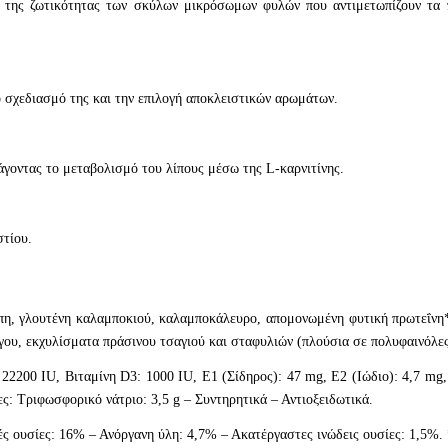
η της ζωτικότητας των σκύλων μικρόσωμων φυλών που αντιμετωπίζουν τα 
 σχεδιασμό της και την επιλογή αποκλειστικών αρωμάτων.
γοντας το μεταβολισμό του λίπους μέσω της L-καρνιτίνης.
στίου.
πη, γλουτένη καλαμποκιού, καλαμποκάλευρο, απομονωμένη φυτική πρωτεΐνη*
γου, εκχυλίσματα πράσινου τσαγιού και σταφυλιών (πλούσια σε πολυφαινόλες)
 22200 IU, Βιταμίνη D3: 1000 IU, E1 (Σίδηρος): 47 mg, E2 (Ιώδιο): 4,7 mg
ες: Τριφωσφορικό νάτριο: 3,5 g – Συντηρητικά – Αντιοξειδωτικά.
ς ουσίες: 16% – Ανόργανη ύλη: 4,7% – Ακατέργαστες ινώδεις ουσίες: 1,5%. 