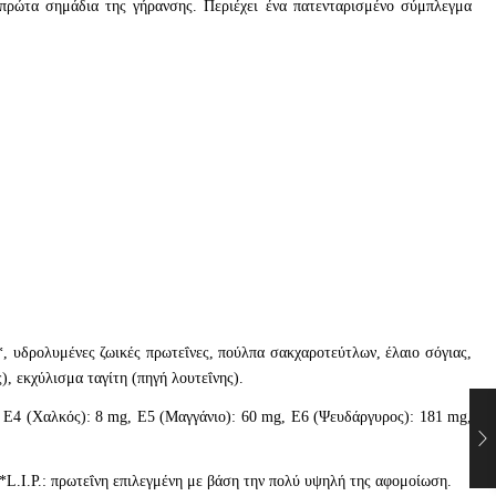
πρώτα σημάδια της γήρανσης. Περιέχει ένα πατενταρισμένο σύμπλεγμα
, υδρολυμένες ζωικές πρωτεΐνες, πούλπα σακχαροτεύτλων, έλαιο σόγιας,
, εκχύλισμα ταγίτη (πηγή λουτεΐνης).
, E4 (Χαλκός): 8 mg, E5 (Μαγγάνιο): 60 mg, E6 (Ψευδάργυρος): 181 mg,
*L.I.P.: πρωτεΐνη επιλεγμένη με βάση την πολύ υψηλή της αφομοίωση.