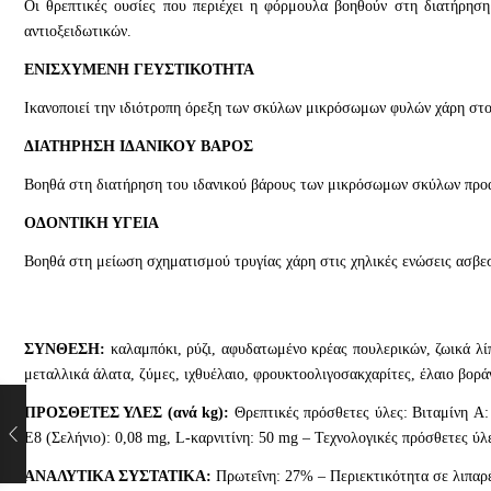
Οι θρεπτικές ουσίες που περιέχει η φόρμουλα βοηθούν στη διατήρησ
αντιοξειδωτικών.
ΕΝΙΣΧΥΜΕΝΗ ΓΕΥΣΤΙΚΟΤΗΤΑ
Ικανοποιεί την ιδιότροπη όρεξη των σκύλων μικρόσωμων φυλών χάρη στο
ΔΙΑΤΗΡΗΣΗ ΙΔΑΝΙΚΟΥ ΒΑΡΟΣ
Βοηθά στη διατήρηση του ιδανικού βάρους των μικρόσωμων σκύλων προά
ΟΔΟΝΤΙΚΗ ΥΓΕΙΑ
Βοηθά στη μείωση σχηματισμού τρυγίας χάρη στις χηλικές ενώσεις ασβε
ΣΥΝΘΕΣΗ:
καλαμπόκι, ρύζι, αφυδατωμένο κρέας πουλερικών, ζωικά λί
μεταλλικά άλατα, ζύμες, ιχθυέλαιο, φρουκτοολιγοσακχαρίτες, έλαιο βορά
ΠΡΟΣΘΕΤΕΣ ΥΛΕΣ (ανά kg):
Θρεπτικές πρόσθετες ύλες: Βιταμίνη A:
E8 (Σελήνιο): 0,08 mg, L-καρνιτίνη: 50 mg – Τεχνολογικές πρόσθετες ύλ
ΑΝΑΛΥΤΙΚΑ ΣΥΣΤΑΤΙΚΑ:
Πρωτεΐνη: 27% – Περιεκτικότητα σε λιπαρέ