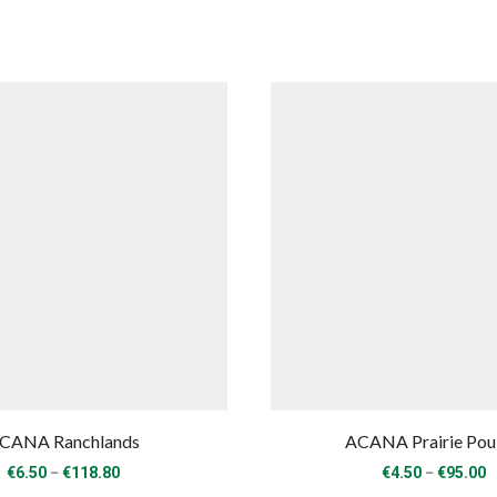
CANA Ranchlands
ACANA Prairie Pou
Price
P
–
–
€
6.50
€
118.80
€
4.50
€
95.00
range:
r