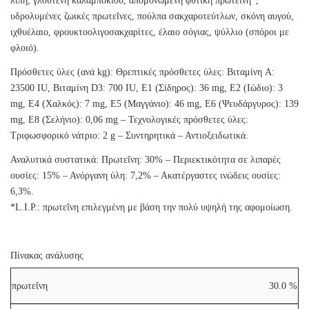
λίπη, γλουτένη καλαμποκιού, απομονωμένη φυτική πρωτεΐνη*,
υδρολυμένες ζωικές πρωτεΐνες, πούλπα σακχαροτεύτλων, σκόνη αυγού,
ιχθυέλαιο, φρουκτοολιγοσακχαρίτες, έλαιο σόγιας, ψύλλιο (σπόροι με
φλοιό).
Πρόσθετες ύλες (ανά kg): Θρεπτικές πρόσθετες ύλες: Βιταμίνη A:
23500 IU, Βιταμίνη D3: 700 IU, E1 (Σίδηρος): 36 mg, E2 (Ιώδιο): 3
mg, E4 (Χαλκός): 7 mg, E5 (Μαγγάνιο): 46 mg, E6 (Ψευδάργυρος): 139
mg, E8 (Σελήνιο): 0,06 mg – Τεχνολογικές πρόσθετες ύλες:
Τριφωσφορικό νάτριο: 2 g – Συντηρητικά – Αντιοξειδωτικά.
Αναλυτικά συστατικά: Πρωτεΐνη: 30% – Περιεκτικότητα σε λιπαρές
ουσίες: 15% – Ανόργανη ύλη: 7,2% – Ακατέργαστες ινώδεις ουσίες:
6,3%.
*L.I.P.: πρωτεΐνη επιλεγμένη με βάση την πολύ υψηλή της αφομοίωση.
Πίνακας ανάλυσης
πρωτεΐνη
30.0 %