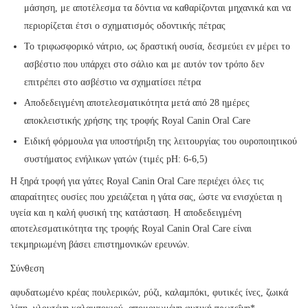
μάσηση, με αποτέλεσμα τα δόντια να καθαρίζονται μηχανικά και να
περιορίζεται έτσι ο σχηματισμός οδοντικής πέτρας
Το τριφωσφορικό νάτριο, ως δραστική ουσία, δεσμεύει εν μέρει το
ασβέστιο που υπάρχει στο σάλιο και με αυτόν τον τρόπο δεν
επιτρέπει στο ασβέστιο να σχηματίσει πέτρα
Αποδεδειγμένη αποτελεσματικότητα μετά από 28 ημέρες
αποκλειστικής χρήσης της τροφής Royal Canin Oral Care
Ειδική φόρμουλα για υποστήριξη της λειτουργίας του ουροποιητικού
συστήματος ενήλικων γατών (τιμές pH: 6-6,5)
Η ξηρά τροφή για γάτες Royal Canin Oral Care περιέχει όλες τις
απαραίτητες ουσίες που χρειάζεται η γάτα σας, ώστε να ενισχύεται η
υγεία και η καλή φυσική της κατάσταση. Η αποδεδειγμένη
αποτελεσματικότητα της τροφής Royal Canin Oral Care είναι
τεκμηριωμένη βάσει επιστημονικών ερευνών.
Σύνθεση
αφυδατωμένο κρέας πουλερικών, ρύζι, καλαμπόκι, φυτικές ίνες, ζωικά