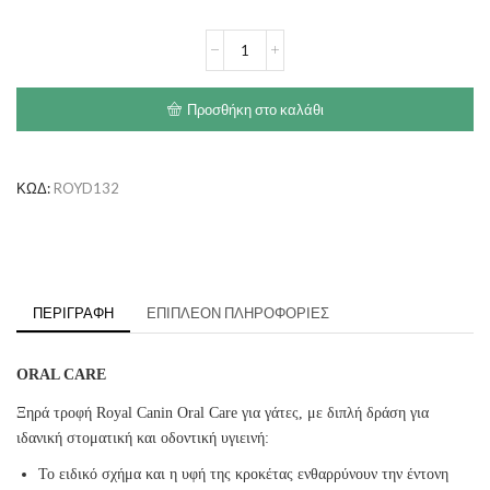
€23.50
ROYAL
CANIN
Oral
Care
Προσθήκη στο καλάθι
ποσότητα
ΚΩΔ:
ROYD132
ΠΕΡΙΓΡΑΦΉ
ΕΠΙΠΛΈΟΝ ΠΛΗΡΟΦΟΡΊΕΣ
ORAL CARE
Ξηρά τροφή Royal Canin Oral Care για γάτες, με διπλή δράση για
ιδανική στοματική και οδοντική υγιεινή:
Το ειδικό σχήμα και η υφή της κροκέτας ενθαρρύνουν την έντονη