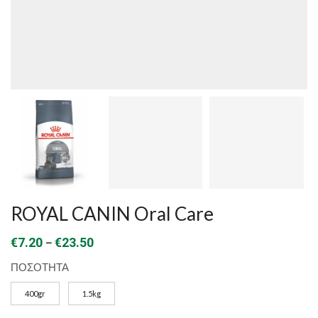
ROYAL CANIN Oral Care
Price
–
€
7.20
€
23.50
range:
ΠΟΣΟΤΗΤΑ
€7.20
400gr
1.5kg
through