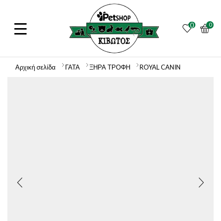
0
0
Αρχική σελίδα
ΓΑΤΑ
ΞΗΡΑ ΤΡΟΦΗ
ROYAL CANIN