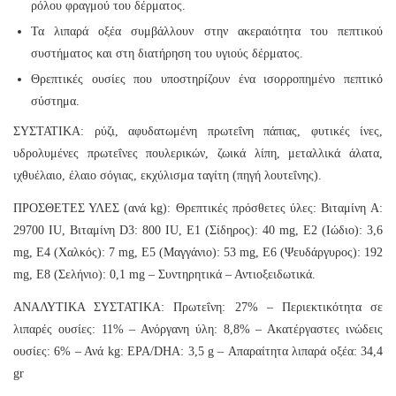
ρόλου φραγμού του δέρματος.
Τα λιπαρά οξέα συμβάλλουν στην ακεραιότητα του πεπτικού
συστήματος και στη διατήρηση του υγιούς δέρματος.
Θρεπτικές ουσίες που υποστηρίζουν ένα ισορροπημένο πεπτικό
σύστημα.
ΣΥΣΤΑΤΙΚΑ: ρύζι, αφυδατωμένη πρωτεΐνη πάπιας, φυτικές ίνες,
υδρολυμένες πρωτεΐνες πουλερικών, ζωικά λίπη, μεταλλικά άλατα,
ιχθυέλαιο, έλαιο σόγιας, εκχύλισμα ταγίτη (πηγή λουτεΐνης).
ΠΡΟΣΘΕΤΕΣ ΥΛΕΣ (ανά kg): Θρεπτικές πρόσθετες ύλες: Βιταμίνη A:
29700 IU, Βιταμίνη D3: 800 IU, E1 (Σίδηρος): 40 mg, E2 (Ιώδιο): 3,6
mg, E4 (Χαλκός): 7 mg, E5 (Μαγγάνιο): 53 mg, E6 (Ψευδάργυρος): 192
mg, E8 (Σελήνιο): 0,1 mg – Συντηρητικά – Αντιοξειδωτικά.
ΑΝΑΛΥΤΙΚΑ ΣΥΣΤΑΤΙΚΑ: Πρωτεΐνη: 27% – Περιεκτικότητα σε
λιπαρές ουσίες: 11% – Ανόργανη ύλη: 8,8% – Ακατέργαστες ινώδεις
ουσίες: 6% – Ανά kg: EPA/DHA: 3,5 g – Απαραίτητα λιπαρά οξέα: 34,4
gr