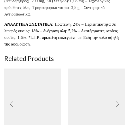
(Ψευδάργυρος): 200 mg, E8 (Σελήνιο): 0,08 mg – Τεχνολογικές
πρόσθετες ύλες: Τριφωσφορικό νάτριο: 3,5 g – Συντηρητικά –
Αντιοξειδωτικά.
ΑΝΑΛΥΤΙΚΑ ΣΥΣΤΑΤΙΚΑ:
Πρωτεΐνη: 24% – Περιεκτικότητα σε
λιπαρές ουσίες: 18% – Ανόργανη ύλη: 5,2% – Ακατέργαστες ινώδεις
ουσίες: 1,6%. *L.I.P.: πρωτεΐνη επιλεγμένη με βάση την πολύ υψηλή
της αφομοίωση.
Related Products