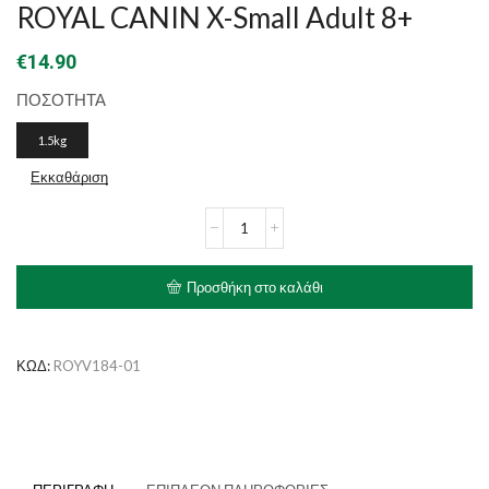
ROYAL CANIN X-Small Adult 8+
€
14.90
ΠΟΣΟΤΗΤΑ
1.5kg
Εκκαθάριση
ROYAL
CANIN
X-
Small
Προσθήκη στο καλάθι
Adult
8+
ποσότητα
ΚΩΔ:
ROYV184-01