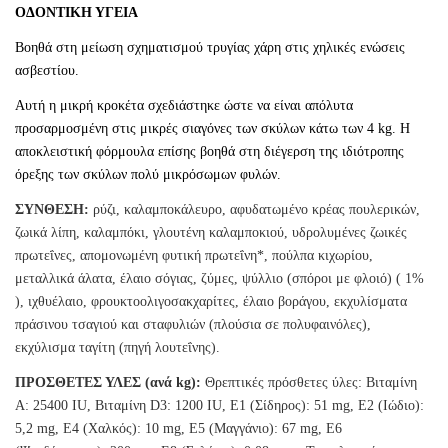
ΟΔΟΝΤΙΚΗ ΥΓΕΙΑ
Βοηθά στη μείωση σχηματισμού τρυγίας χάρη στις χηλικές ενώσεις
ασβεστίου.
Αυτή η μικρή κροκέτα σχεδιάστηκε ώστε να είναι απόλυτα
προσαρμοσμένη στις μικρές σιαγόνες των σκύλων κάτω των 4 kg. Η
αποκλειστική φόρμουλα επίσης βοηθά στη διέγερση της ιδιότροπης
όρεξης των σκύλων πολύ μικρόσωμων φυλών.
ΣΥΝΘΕΣΗ:
ρύζι, καλαμποκάλευρο, αφυδατωμένο κρέας πουλερικών,
ζωικά λίπη, καλαμπόκι, γλουτένη καλαμποκιού, υδρολυμένες ζωικές
πρωτεΐνες, απομονωμένη φυτική πρωτεΐνη*, πούλπα κιχωρίου,
μεταλλικά άλατα, έλαιο σόγιας, ζύμες, ψύλλιο (σπόροι με φλοιό) ( 1%
), ιχθυέλαιο, φρουκτοολιγοσακχαρίτες, έλαιο βοράγου, εκχυλίσματα
πράσινου τσαγιού και σταφυλιών (πλούσια σε πολυφαινόλες),
εκχύλισμα ταγίτη (πηγή λουτεΐνης).
ΠΡΟΣΘΕΤΕΣ ΥΛΕΣ (ανά kg):
Θρεπτικές πρόσθετες ύλες: Βιταμίνη
A: 25400 IU, Βιταμίνη D3: 1200 IU, E1 (Σίδηρος): 51 mg, E2 (Ιώδιο):
5,2 mg, E4 (Χαλκός): 10 mg, E5 (Μαγγάνιο): 67 mg, E6