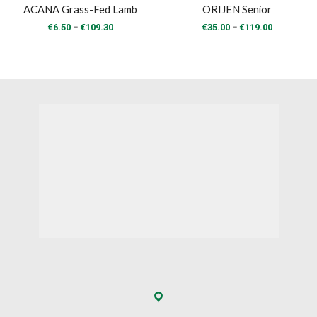
ACANA Grass-Fed Lamb
ORIJEN Senior
Price
Price
–
–
€
6.50
€
109.30
€
35.00
€
119.00
range:
range:
€6.50
€35.00
through
through
€109.30
€119.00