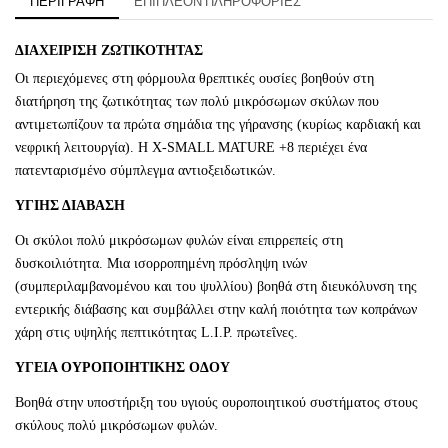
ΠΕΡΙΓΡΑΦΉ
ΕΠΙΠΛΈΟΝ ΠΛΗΡΟΦΟΡΊΕΣ
ΔΙΑΧΕΙΡΙΣΗ ΖΩΤΙΚΟΤΗΤΑΣ
Οι περιεχόμενες στη φόρμουλα θρεπτικές ουσίες βοηθούν στη
διατήρηση της ζωτικότητας των πολύ μικρόσωμων σκύλων που
αντιμετωπίζουν τα πρώτα σημάδια της γήρανσης (κυρίως καρδιακή και
νεφρική λειτουργία). Η X-SMALL MATURE +8 περιέχει ένα
πατενταρισμένο σύμπλεγμα αντιοξειδωτικών.
ΥΓΙΗΣ ΔΙΑΒΑΣΗ
Οι σκύλοι πολύ μικρόσωμων φυλών είναι επιρρεπείς στη
δυσκοιλιότητα. Μια ισορροπημένη πρόσληψη ινών
(συμπεριλαμβανομένου και του ψυλλίου) βοηθά στη διευκόλυνση της
εντερικής διάβασης και συμβάλλει στην καλή ποιότητα των κοπράνων
χάρη στις υψηλής πεπτικότητας L.I.P. πρωτεΐνες.
ΥΓΕΙΑ ΟΥΡΟΠΟΙΗΤΙΚΗΣ ΟΔΟΥ
Βοηθά στην υποστήριξη του υγιούς ουροποιητικού συστήματος στους
σκύλους πολύ μικρόσωμων φυλών.