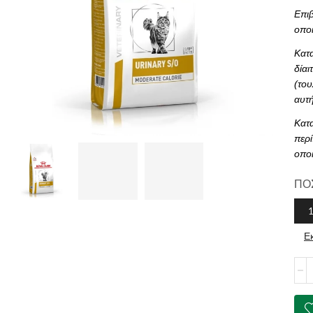
Επιβ
οποί
Κατα
δίαι
(του
αυτή
Κατα
περί
οπο
ΠΟ
1
Ε
ROY
CAN
Urin
S/O