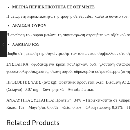
ΜΕΤΡΙΑ ΠΕΡΙΕΚΤΙΚΟΤΗΤΑ ΣΕ ΘΕΡΜΙΔΕΣ
Η μειωμένη περιεκτικότητα της τροφής σε θερμίδες καθιστά δυνατό τον 
ΑΡΑΙΩΣΗ ΟΥΡΟΥ
Η αραίωση του ούρου μειώνει τη συγκέντρωση στρουβίτη και οξαλικού ασ
ΧΑΜΗΛΟ RSS
Βοηθά στη μείωση της συγκέντρωσης των ιόντων που συμβάλλουν στο 
ΣΥΣΤΑΤΙΚΑ: αφυδατωμένο κρέας πουλερικών, ρύζι, γλουτένη σιταριού*,
φρουκτοολιγοσακχαρίτες, σκόνη αυγού, υδρολυμένα οστρακόδερμα (πηγή γ
ΠΡΟΣΘΕΤΕΣ ΥΛΕΣ (ανά kg): Θρεπτικές πρόσθετες ύλες: Βιταμίνη A: 223
(Σελήνιο): 0,07 mg – Συντηρητικά – Αντιοξειδωτικά.
ΑΝΑΛΥΤΙΚΑ ΣΥΣΤΑΤΙΚΑ: Πρωτεΐνη: 34% – Περιεκτικότητα σε λιπαρές ο
Κάλιο: 1% – Μαγνήσιο: 0,05% – Θείο: 0,5% – Ολική ταυρίνη: 0,21% – Πρ
Related Products