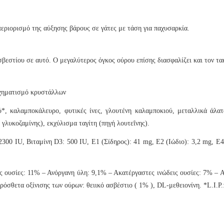
περιορισμό της αύξησης βάρους σε γάτες με τάση για παχυσαρκία.
βεστίου σε αυτό. Ο μεγαλύτερος όγκος ούρου επίσης διασφαλίζει και τον τα
σχηματισμό κρυστάλλων
 καλαμποκάλευρο, φυτικές ίνες, γλουτένη καλαμποκιού, μεταλλικά άλατα,
λυκοζαμίνης), εκχύλισμα ταγίτη (πηγή λουτεΐνης).
00 IU, Βιταμίνη D3: 500 IU, E1 (Σίδηρος): 41 mg, E2 (Ιώδιο): 3,2 mg, E4
υσίες: 11% – Ανόργανη ύλη: 9,1% – Ακατέργαστες ινώδεις ουσίες: 7% – Α
όσθετα οξίνισης των ούρων: θειικό ασβέστιο ( 1% ), DL-μεθειονίνη. *L.I.P