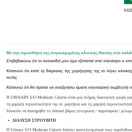
Mod
Calo
ΚΩΔ
Cat
ποσ
Με την προσθήκη της συγκεκριμένης κλινικής δίαιτας στο καλ
Επιβεβαιώνω ότι το κατοικίδιό μου έχει εξεταστεί από κτηνίατρο ο οπ
Κατανοώ ότι κατά τη διάρκειας της χορήγησης της εν λόγω κλινική
αυτής.
Κατανοώ ότι θα πρέπει να αναζητήσω άμεση κτηνιατρική συμβουλή σε
Η URINARY S/O Moderate Calorie είναι μια πλήρης διαιτητική τροφή για
τη χαμηλή περιεκτικότητά της σε μαγνήσιο και τη χαμηλή περιεκτικότητά
δύσκολο να διατηρηθεί το ιδανικό βάρος (στείρωση / παχυσαρκία / μειωμ
ΔΙΑΛΥΣΗ ΣΤΡΟΥΒΙΤΗ
Η Urinary S/O Moderate Calorie διαλύει αποτελεσματικά τους ουρόλιθου