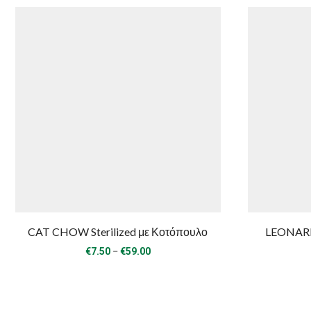
CAT CHOW Sterilized με Κοτόπουλο
LEONARD
Price
–
€
7.50
€
59.00
range:
€7.50
through
€59.00