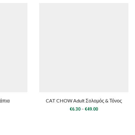
άπια
CAT CHOW Adult Σολομός & Τόνος
rice
Price
–
€
6.30
€
49.00
ange:
range:
6.30
€6.30
hrough
through
49.00
€49.00