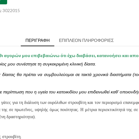
erate
rie
:
3022015
ότητα
ΠΕΡΙΓΡΑΦΉ
ΕΠΙΠΛΈΟΝ ΠΛΗΡΟΦΟΡΊΕΣ
άθι αγορών μου επιβεβαιώνω ότι έχω διαβάσει, κατανοήσει και απ
οίος μου συνέστησε τη συγκεκριμένη κλινική δίαιτα.
ς δίαιτας θα πρέπει να συμβουλεύομαι σε τακτά χρονικά διαστήματα (τ
 περίπτωση που η υγεία του κατοικιδίου μου επιδεινωθεί καθ’ οποιονδή
 γάτες για τη διάλυση των ουρόλιθων στρουβίτη και τον περιορισμό επανεμφά
 της σε πρωτεΐνες, υψηλής όμως ποιότητας. Η μέτρια περιεκτικότητά της σε 
ένη δραστηριότητα).
ς στρουβίτη.