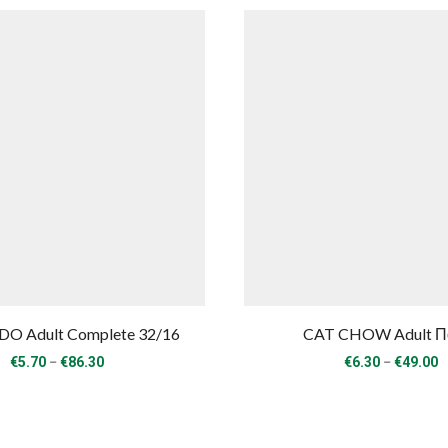
O Adult Complete 32/16
CAT CHOW Adult Π
Price
P
–
–
€
5.70
€
86.30
€
6.30
€
49.00
range:
r
€5.70
€
through
t
€86.30
€